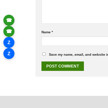
☎
0906 061 857
☎
0934 111 246
Name
*
Z
Zalo 1
Z
Zalo 2
Save my name, email, and website in