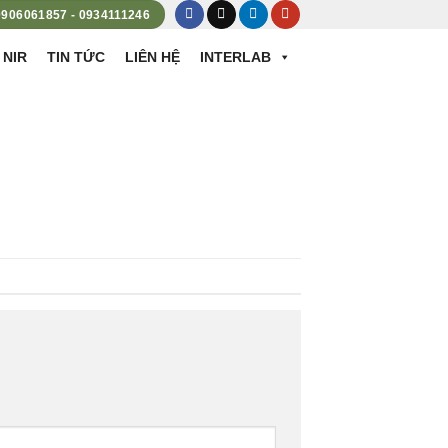
 0906061857 - 0934111246
 NIR
TIN TỨC
LIÊN HỆ
INTERLAB