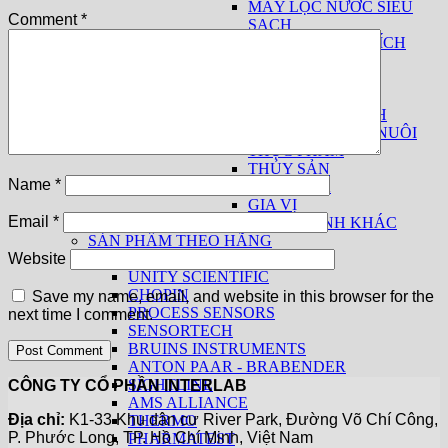
MÁY LỌC NƯỚC SIÊU
Comment
*
SẠCH
THIẾT BỊ PHÂN TÍCH
SỮA
THUỐC LÁ
THIẾT BỊ CƠ BẢN
THIẾT BỊ THEO NGÀNH
THỨC ĂN CHĂN NUÔI
THỰC PHẨM
THỦY SẢN
Name
*
THUỐC LÁ
GIA VỊ
Email
*
CÁC NGÀNH KHÁC
SẢN PHẨM THEO HÃNG
KPM ANALYTICS
Website
UNITY SCIENTIFIC
CHOPIN
Save my name, email, and website in this browser for the
PROCESS SENSORS
next time I comment.
SENSORTECH
BRUINS INSTRUMENTS
ANTON PAAR - BRABENDER
SIGHTLINE
CÔNG TY CỔ PHẦN INTERLAB
AMS ALLIANCE
Địa chỉ:
K1-33 Khu dân cư River Park, Đường Võ Chí Công,
THERMO
P. Phước Long, TP. Hồ Chí Minh, Việt Nam
PHARMATEST