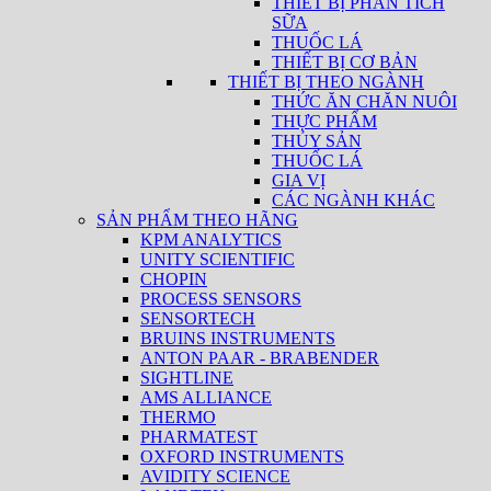
THIẾT BỊ PHÂN TÍCH
SỮA
THUỐC LÁ
THIẾT BỊ CƠ BẢN
THIẾT BỊ THEO NGÀNH
THỨC ĂN CHĂN NUÔI
THỰC PHẨM
THỦY SẢN
THUỐC LÁ
GIA VỊ
CÁC NGÀNH KHÁC
SẢN PHẨM THEO HÃNG
KPM ANALYTICS
UNITY SCIENTIFIC
CHOPIN
PROCESS SENSORS
SENSORTECH
BRUINS INSTRUMENTS
ANTON PAAR - BRABENDER
SIGHTLINE
AMS ALLIANCE
THERMO
PHARMATEST
OXFORD INSTRUMENTS
AVIDITY SCIENCE