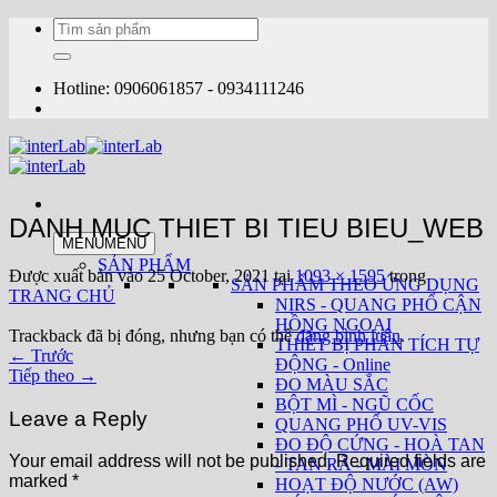
Bỏ
Tìm
qua
kiếm:
nội
dung
Hotline: 0906061857 - 0934111246
DANH MUC THIET BI TIEU BIEU_WEB
MENU
MENU
SẢN PHẨM
Được xuất bản vào
25 October, 2021
tại
1093 × 1595
trong
SẢN PHẨM THEO ỨNG DỤNG
TRANG CHỦ
NIRS - QUANG PHỔ CẬN
HỒNG NGOẠI
Trackback đã bị đóng, nhưng bạn có thể
đăng bình luận
.
THIẾT BỊ PHÂN TÍCH TỰ
←
Trước
ĐỘNG - Online
Tiếp theo
→
ĐO MÀU SẮC
BỘT MÌ - NGŨ CỐC
Leave a Reply
QUANG PHỔ UV-VIS
ĐO ĐỘ CỨNG - HOÀ TAN
Your email address will not be published.
Required fields are
- TAN RÃ - MÀI MÒN
marked
*
HOẠT ĐỘ NƯỚC (AW)