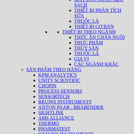
SẠCH
THIẾT BỊ PHÂN TÍCH
SỮA
THUỐC LÁ
THIẾT BỊ CƠ BẢN
THIẾT BỊ THEO NGÀNH
THỨC ĂN CHĂN NUÔI
THỰC PHẨM
THỦY SẢN
THUỐC LÁ
GIA VỊ
CÁC NGÀNH KHÁC
SẢN PHẨM THEO HÃNG
KPM ANALYTICS
UNITY SCIENTIFIC
CHOPIN
PROCESS SENSORS
SENSORTECH
BRUINS INSTRUMENTS
ANTON PAAR - BRABENDER
SIGHTLINE
AMS ALLIANCE
THERMO
PHARMATEST