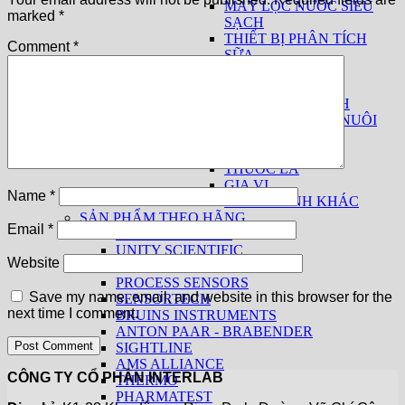
MÁY LỌC NƯỚC SIÊU
marked
*
SẠCH
THIẾT BỊ PHÂN TÍCH
Comment
*
SỮA
THUỐC LÁ
THIẾT BỊ CƠ BẢN
THIẾT BỊ THEO NGÀNH
THỨC ĂN CHĂN NUÔI
THỰC PHẨM
THỦY SẢN
THUỐC LÁ
GIA VỊ
Name
*
CÁC NGÀNH KHÁC
SẢN PHẨM THEO HÃNG
Email
*
KPM ANALYTICS
UNITY SCIENTIFIC
Website
CHOPIN
PROCESS SENSORS
Save my name, email, and website in this browser for the
SENSORTECH
next time I comment.
BRUINS INSTRUMENTS
ANTON PAAR - BRABENDER
SIGHTLINE
AMS ALLIANCE
CÔNG TY CỔ PHẦN INTERLAB
THERMO
PHARMATEST