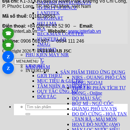
Địa chỉ:
K1-33 Khu dân cư River Park, Đường Võ Chí Công,
OXFORD INSTRUMENTS
P. Phước Long, TP. Hồ Chí Minh, Việt Nam
AVIDITY SCIENCE
LANDTEK
Mã số thuế:
0316129553
BURGHART
HELLMA
Điện thoại:
+84 (28) 62 82 52 90 –
Email:
IKA
Hai@interLab.vn –
Website:
www.interlab.vn
☎
BECKMAN COULTER
HUNTERLAB
Hotline:
0906 061 857 – 0934 111 246
2MAG
☎
FREUND
Copyright 2026 ©
INTERLAB JSC
PHỤ KIỆN MÁY NIR
Z
TIN TỨC
MENU
MENU
LIÊN HỆ
SẢN PHẨM
Z
INTERLAB
SẢN PHẨM THEO ỨNG DỤNG
GIỚI THIỆU
NIRS - QUANG PHỔ CẬN
MỤC TIÊU & GIÁ TRỊ
HỒNG NGOẠI
TẦM NHÌN & NHIỆM VỤ
THIẾT BỊ PHÂN TÍCH TỰ
QUY TẮC ỨNG XỬ
ĐỘNG - Online
ĐỐI TÁC
ĐO MÀU SẮC
BỘT MÌ - NGŨ CỐC
Tìm
QUANG PHỔ UV-VIS
kiếm:
ĐO ĐỘ CỨNG - HOÀ TAN
- TAN RÃ - MÀI MÒN
HOẠT ĐỘ NƯỚC (AW)
MÁY LỌC NƯỚC SIÊU