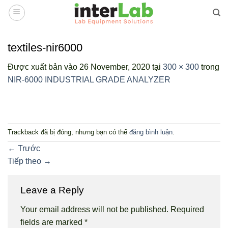
Bỏ
qua
nội
dung
textiles-nir6000
Được xuất bản vào
26 November, 2020
tại
300 × 300
trong
NIR-6000 INDUSTRIAL GRADE ANALYZER
Trackback đã bị đóng, nhưng bạn có thể
đăng bình luận
.
←
Trước
Tiếp theo
→
Leave a Reply
Your email address will not be published.
Required
fields are marked
*