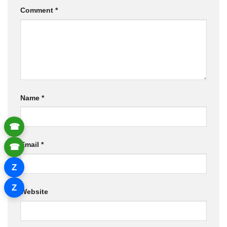
Comment
*
Name
*
☎
Email
*
☎
Z
Z
Website