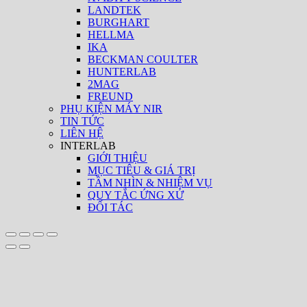
LANDTEK
BURGHART
HELLMA
IKA
BECKMAN COULTER
HUNTERLAB
2MAG
FREUND
PHỤ KIỆN MÁY NIR
TIN TỨC
LIÊN HỆ
INTERLAB
GIỚI THIỆU
MỤC TIÊU & GIÁ TRỊ
TẦM NHÌN & NHIỆM VỤ
QUY TẮC ỨNG XỬ
ĐỐI TÁC