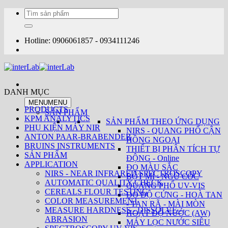
Bỏ
Tìm
qua
kiếm:
nội
dung
Hotline: 0906061857 - 0934111246
DANH MỤC
MENU
MENU
PRODUCTS
SẢN PHẨM
KPM ANALYTICS
SẢN PHẨM THEO ỨNG DỤNG
PHỤ KIỆN MÁY NIR
NIRS - QUANG PHỔ CẬN
ANTON PAAR-BRABENDER
HỒNG NGOẠI
BRUINS INSTRUMENTS
THIẾT BỊ PHÂN TÍCH TỰ
SẢN PHẨM
ĐỘNG - Online
APPLICATION
ĐO MÀU SẮC
NIRS - NEAR INFRARED SPECTROSCOPY
BỘT MÌ - NGŨ CỐC
AUTOMATIC QUALITY CHECK
QUANG PHỔ UV-VIS
CEREALS FLOUR TESTING
ĐO ĐỘ CỨNG - HOÀ TAN
COLOR MEASUREMENT
- TAN RÃ - MÀI MÒN
MEASURE HARDNESS - DISSOLVE -
HOẠT ĐỘ NƯỚC (AW)
ABRASION
MÁY LỌC NƯỚC SIÊU