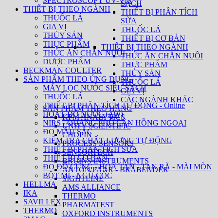
SPECTROSCOPY UV-VIS
SẠCH
THIẾT BỊ THEO NGÀNH
THIẾT BỊ PHÂN TÍCH
THUỐC LÁ
SỮA
GIA VỊ
THUỐC LÁ
THỦY SẢN
THIẾT BỊ CƠ BẢN
THỰC PHẨM
THIẾT BỊ THEO NGÀNH
THỨC ĂN CHĂN NUÔI
THỨC ĂN CHĂN NUÔI
DƯỢC PHẨM
THỰC PHẨM
BECKMAN COULTER
THỦY SẢN
SẢN PHẨM THEO ỨNG DỤNG
THUỐC LÁ
MÁY LỌC NƯỚC SIÊU SẠCH
GIA VỊ
THUỐC LÁ
CÁC NGÀNH KHÁC
THIẾT BỊ PHÂN TÍCH TỰ ĐỘNG - Online
SẢN PHẨM THEO HÃNG
HOẠT ĐỘ NƯỚC (AW)
KPM ANALYTICS
NIRS - QUANG PHỔ CẬN HỒNG NGOẠI
UNITY SCIENTIFIC
ĐO MÀU SẮC
CHOPIN
KIỂM TRA CHẤT LƯỢNG TỰ ĐỘNG
PROCESS SENSORS
THIẾT BỊ PHÂN TÍCH SỮA
SENSORTECH
THIẾT BỊ CƠ BẢN
BRUINS INSTRUMENTS
ĐO ĐỘ CỨNG - HOÀ TAN - TAN RÃ - MÀI MÒN
ANTON PAAR - BRABENDER
BỘT MÌ - NGŨ CỐC
SIGHTLINE
HELLMA
AMS ALLIANCE
IKA
THERMO
SAVILLEX
PHARMATEST
THERMO
OXFORD INSTRUMENTS