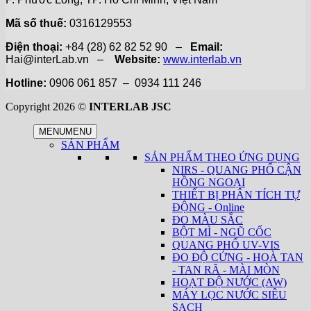
Mã số thuế:
0316129553
Điện thoại:
+84 (28) 62 82 52 90 –
Email:
Hai@interLab.vn –
Website:
www.interlab.vn
Hotline:
0906 061 857 – 0934 111 246
Copyright 2026 ©
INTERLAB JSC
MENU
MENU
SẢN PHẨM
SẢN PHẨM THEO ỨNG DỤNG
NIRS - QUANG PHỔ CẬN
HỒNG NGOẠI
THIẾT BỊ PHÂN TÍCH TỰ
ĐỘNG - Online
ĐO MÀU SẮC
BỘT MÌ - NGŨ CỐC
QUANG PHỔ UV-VIS
ĐO ĐỘ CỨNG - HOÀ TAN
- TAN RÃ - MÀI MÒN
HOẠT ĐỘ NƯỚC (AW)
MÁY LỌC NƯỚC SIÊU
SẠCH