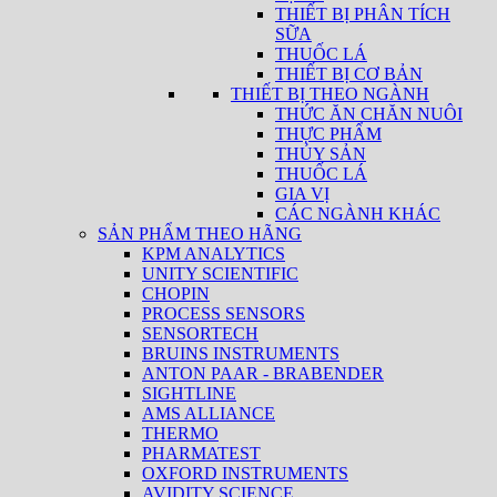
THIẾT BỊ PHÂN TÍCH
SỮA
THUỐC LÁ
THIẾT BỊ CƠ BẢN
THIẾT BỊ THEO NGÀNH
THỨC ĂN CHĂN NUÔI
THỰC PHẨM
THỦY SẢN
THUỐC LÁ
GIA VỊ
CÁC NGÀNH KHÁC
SẢN PHẨM THEO HÃNG
KPM ANALYTICS
UNITY SCIENTIFIC
CHOPIN
PROCESS SENSORS
SENSORTECH
BRUINS INSTRUMENTS
ANTON PAAR - BRABENDER
SIGHTLINE
AMS ALLIANCE
THERMO
PHARMATEST
OXFORD INSTRUMENTS
AVIDITY SCIENCE