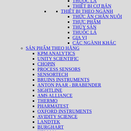
THUỐC LÁ
THIẾT BỊ CƠ BẢN
THIẾT BỊ THEO NGÀNH
THỨC ĂN CHĂN NUÔI
THỰC PHẨM
THỦY SẢN
THUỐC LÁ
GIA VỊ
CÁC NGÀNH KHÁC
SẢN PHẨM THEO HÃNG
KPM ANALYTICS
UNITY SCIENTIFIC
CHOPIN
PROCESS SENSORS
SENSORTECH
BRUINS INSTRUMENTS
ANTON PAAR - BRABENDER
SIGHTLINE
AMS ALLIANCE
THERMO
PHARMATEST
OXFORD INSTRUMENTS
AVIDITY SCIENCE
LANDTEK
BURGHART