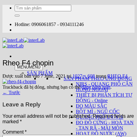
Bỏ
Tìm
qua
kiếm:
nội
dung
Hotline: 0906061857 - 0934111246
Rheo F4 chopin
MENU
MENU
SẢN PHẨM
Được xuất bản vào
7 June, 2021
tại
1027 × 608
trong
RHEO F4
SẢN PHẨM THEO ỨNG DỤNG
NIRS - QUANG PHỔ CẬN
Trackback đã bị đóng, nhưng bạn có thể
đăng bình luận
.
HỒNG NGOẠI
←
Trước
THIẾT BỊ PHÂN TÍCH TỰ
ĐỘNG - Online
Leave a Reply
ĐO MÀU SẮC
BỘT MÌ - NGŨ CỐC
Your email address will not be published.
Required fields are
QUANG PHỔ UV-VIS
marked
*
ĐO ĐỘ CỨNG - HOÀ TAN
- TAN RÃ - MÀI MÒN
Comment
*
HOẠT ĐỘ NƯỚC (AW)