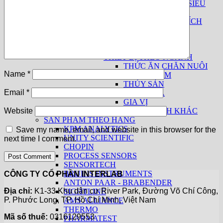
MÁY LỌC NƯỚC SIÊU
SẠCH
THIẾT BỊ PHÂN TÍCH
SỮA
THUỐC LÁ
THIẾT BỊ CƠ BẢN
THIẾT BỊ THEO NGÀNH
THỨC ĂN CHĂN NUÔI
Name
*
THỰC PHẨM
THỦY SẢN
Email
*
THUỐC LÁ
GIA VỊ
CÁC NGÀNH KHÁC
Website
SẢN PHẨM THEO HÃNG
KPM ANALYTICS
Save my name, email, and website in this browser for the
UNITY SCIENTIFIC
next time I comment.
CHOPIN
PROCESS SENSORS
SENSORTECH
BRUINS INSTRUMENTS
CÔNG TY CỔ PHẦN INTERLAB
ANTON PAAR - BRABENDER
Địa chỉ:
K1-33 Khu dân cư River Park, Đường Võ Chí Công,
SIGHTLINE
P. Phước Long, TP. Hồ Chí Minh, Việt Nam
AMS ALLIANCE
THERMO
Mã số thuế:
0316129553
PHARMATEST