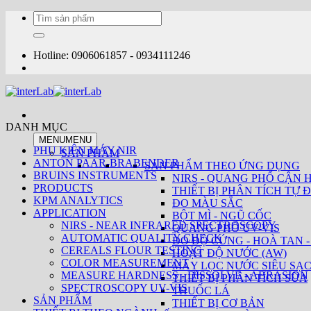
Bỏ
Tìm
qua
kiếm:
nội
dung
Hotline: 0906061857 - 0934111246
DANH MỤC
MENU
MENU
PHỤ KIỆN MÁY NIR
SẢN PHẨM
ANTON PAAR-BRABENDER
SẢN PHẨM THEO ỨNG DỤNG
BRUINS INSTRUMENTS
NIRS - QUANG PHỔ CẬN 
PRODUCTS
THIẾT BỊ PHÂN TÍCH TỰ Đ
KPM ANALYTICS
ĐO MÀU SẮC
APPLICATION
BỘT MÌ - NGŨ CỐC
NIRS - NEAR INFRARED SPECTROSCOPY
QUANG PHỔ UV-VIS
AUTOMATIC QUALITY CHECK
ĐO ĐỘ CỨNG - HOÀ TAN -
CEREALS FLOUR TESTING
HOẠT ĐỘ NƯỚC (AW)
COLOR MEASUREMENT
MÁY LỌC NƯỚC SIÊU SẠ
MEASURE HARDNESS - DISSOLVE - ABRASION
THIẾT BỊ PHÂN TÍCH SỮA
SPECTROSCOPY UV-VIS
THUỐC LÁ
SẢN PHẨM
THIẾT BỊ CƠ BẢN