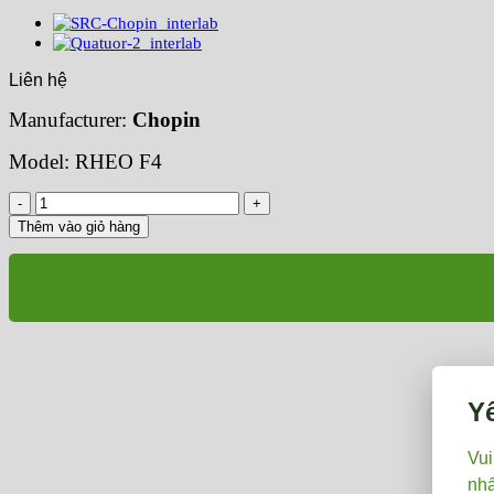
Liên hệ
Manufacturer:
Chopin
Model: RHEO F4
RHEO
F4
Thêm vào giỏ hàng
số
lượng
Y
Vui
nhấ