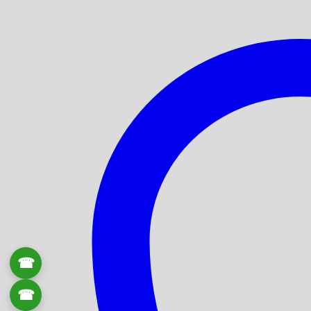
☎
0906 061 857
☎
0934 111 246