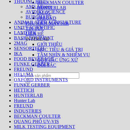
THƯƠNG HIỆU
BECKMAN COULTER
AMS Alliance
HUNTERLAB
AVIDITY SCIENCE
2MAG
BURGHART
FREUND
ANIMAIL FEED AGRICULTURE
PHỤ KIỆN MÁY NIR
UNITY SCIENTIFIC
TIN TỨC
LANDTEK
LIÊN HỆ
BASIC EQUIMENT
INTERLAB
2MAG
GIỚI THIỆU
SENSORTECH
MỤC TIÊU & GIÁ TRỊ
IKA
TẦM NHÌN & NHIỆM VỤ
FOOD BEVERAGE
QUY TẮC ỨNG XỬ
FUNKE GERBER
ĐỐI TÁC
FREUND
HELLMA
Tìm
OXFORD INSTRUMENTS
kiếm:
FUNKE GERBER
HETTICH
HUNTERLAB
Hunter Lab
FREUND
INDUSTRIES
BECKMAN COULTER
QUANG PHỔ UV-VIS
MILK TESTING EQUIPMENT