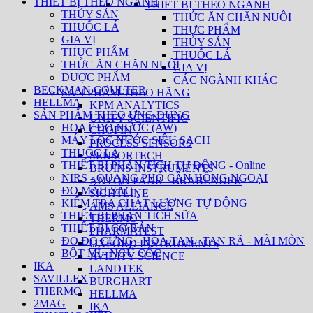
THIẾT BỊ THEO NGÀNH
THIẾT BỊ THEO NGÀNH
THỦY SẢN
THỨC ĂN CHĂN NUÔI
THUỐC LÁ
THỰC PHẨM
GIA VỊ
THỦY SẢN
THỰC PHẨM
THUỐC LÁ
THỨC ĂN CHĂN NUÔI
GIA VỊ
DƯỢC PHẨM
CÁC NGÀNH KHÁC
BECKMAN COULTER
SẢN PHẨM THEO HÃNG
HELLMA
KPM ANALYTICS
SẢN PHẨM THEO ỨNG DỤNG
UNITY SCIENTIFIC
HOẠT ĐỘ NƯỚC (AW)
CHOPIN
MÁY LỌC NƯỚC SIÊU SẠCH
PROCESS SENSORS
THUỐC LÁ
SENSORTECH
THIẾT BỊ PHÂN TÍCH TỰ ĐỘNG - Online
BRUINS INSTRUMENTS
NIRS - QUANG PHỔ CẬN HỒNG NGOẠI
ANTON PAAR - BRABENDER
ĐO MÀU SẮC
SIGHTLINE
KIỂM TRA CHẤT LƯỢNG TỰ ĐỘNG
AMS ALLIANCE
THIẾT BỊ PHÂN TÍCH SỮA
THERMO
THIẾT BỊ CƠ BẢN
PHARMATEST
ĐO ĐỘ CỨNG - HOÀ TAN - TAN RÃ - MÀI MÒN
OXFORD INSTRUMENTS
BỘT MÌ - NGŨ CỐC
AVIDITY SCIENCE
IKA
LANDTEK
SAVILLEX
BURGHART
THERMO
HELLMA
2MAG
IKA