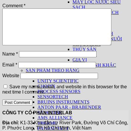
MÁY LỌC NƯỚC SIÊU
Comment
*
SẠCH
THIẾT BỊ PHÂN TÍCH
SỮA
THUỐC LÁ
THIẾT BỊ CƠ BẢN
THIẾT BỊ THEO NGÀNH
THỨC ĂN CHĂN NUÔI
THỰC PHẨM
THỦY SẢN
Name
*
THUỐC LÁ
GIA VỊ
Email
*
CÁC NGÀNH KHÁC
SẢN PHẨM THEO HÃNG
KPM ANALYTICS
Website
UNITY SCIENTIFIC
CHOPIN
Save my name, email, and website in this browser for the
PROCESS SENSORS
next time I comment.
SENSORTECH
BRUINS INSTRUMENTS
ANTON PAAR - BRABENDER
SIGHTLINE
CÔNG TY CỔ PHẦN INTERLAB
AMS ALLIANCE
Địa chỉ:
K1-33 Khu dân cư River Park, Đường Võ Chí Công,
THERMO
P. Phước Long, TP. Hồ Chí Minh, Việt Nam
PHARMATEST