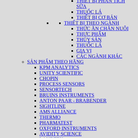
THIẾT BỊ PHÂN TÍCH
SỮA
THUỐC LÁ
THIẾT BỊ CƠ BẢN
THIẾT BỊ THEO NGÀNH
THỨC ĂN CHĂN NUÔI
THỰC PHẨM
THỦY SẢN
THUỐC LÁ
GIA VỊ
CÁC NGÀNH KHÁC
SẢN PHẨM THEO HÃNG
KPM ANALYTICS
UNITY SCIENTIFIC
CHOPIN
PROCESS SENSORS
SENSORTECH
BRUINS INSTRUMENTS
ANTON PAAR - BRABENDER
SIGHTLINE
AMS ALLIANCE
THERMO
PHARMATEST
OXFORD INSTRUMENTS
AVIDITY SCIENCE