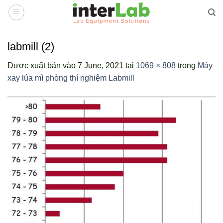
Bỏ
qua
nội
dung
labmill (2)
Được xuất bản vào
7 June, 2021
tại
1069 × 808
trong
Máy
xay lúa mì phòng thí nghiệm Labmill