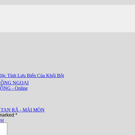
ặc Tính Lưu Biến Của Khối Bột
HỒNG NGOẠI
ỘNG - Online
 TAN RÃ - MÀI MÒN
 marked
*
CH