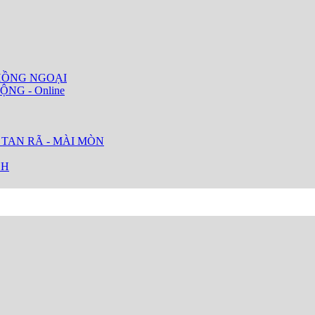
HỒNG NGOẠI
ỘNG - Online
 TAN RÃ - MÀI MÒN
CH