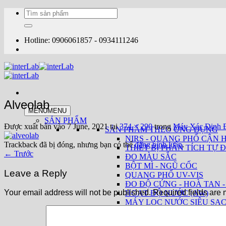
Bỏ
Tìm
qua
kiếm:
nội
dung
Hotline: 0906061857 - 0934111246
Alveolab
MENU
MENU
SẢN PHẨM
Được xuất bản vào
7 June, 2021
tại
374 × 290
trong
Máy Xác Định Đ
SẢN PHẨM THEO ỨNG DỤNG
NIRS - QUANG PHỔ CẬN 
Trackback đã bị đóng, nhưng bạn có thể
đăng bình luận
.
THIẾT BỊ PHÂN TÍCH TỰ Đ
←
Trước
ĐO MÀU SẮC
BỘT MÌ - NGŨ CỐC
Leave a Reply
QUANG PHỔ UV-VIS
ĐO ĐỘ CỨNG - HOÀ TAN -
Your email address will not be published.
Required fields are
HOẠT ĐỘ NƯỚC (AW)
MÁY LỌC NƯỚC SIÊU SẠ
THIẾT BỊ PHÂN TÍCH SỮA
THUỐC LÁ