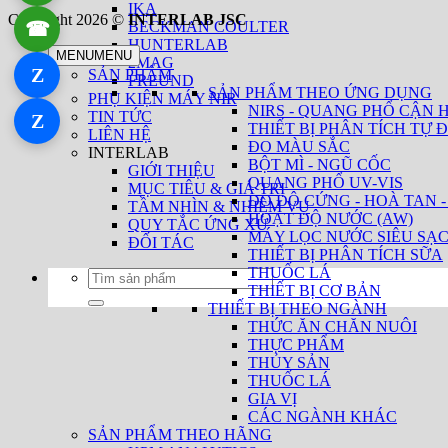
IKA
Copyright 2026 ©
INTERLAB JSC
☎
BECKMAN COULTER
0934 111 246
HUNTERLAB
MENU
MENU
2MAG
Z
SẢN PHẨM
Zalo 1
FREUND
SẢN PHẨM THEO ỨNG DỤNG
PHỤ KIỆN MÁY NIR
NIRS - QUANG PHỔ CẬN 
TIN TỨC
Z
Zalo 2
THIẾT BỊ PHÂN TÍCH TỰ Đ
LIÊN HỆ
ĐO MÀU SẮC
INTERLAB
BỘT MÌ - NGŨ CỐC
GIỚI THIỆU
QUANG PHỔ UV-VIS
MỤC TIÊU & GIÁ TRỊ
ĐO ĐỘ CỨNG - HOÀ TAN -
TẦM NHÌN & NHIỆM VỤ
HOẠT ĐỘ NƯỚC (AW)
QUY TẮC ỨNG XỬ
MÁY LỌC NƯỚC SIÊU SẠ
ĐỐI TÁC
THIẾT BỊ PHÂN TÍCH SỮA
THUỐC LÁ
Tìm
THIẾT BỊ CƠ BẢN
kiếm:
THIẾT BỊ THEO NGÀNH
THỨC ĂN CHĂN NUÔI
THỰC PHẨM
THỦY SẢN
THUỐC LÁ
GIA VỊ
CÁC NGÀNH KHÁC
SẢN PHẨM THEO HÃNG