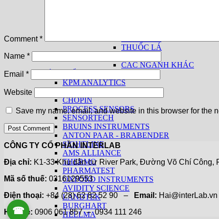
THIẾT BỊ CƠ BẢN
THIẾT BỊ THEO NGÀNH
THỨC ĂN CHĂN NUÔI
THỰC PHẨM
THỦY SẢN
Comment
*
THUỐC LÁ
GIA VỊ
Name
*
CÁC NGÀNH KHÁC
SẢN PHẨM THEO HÃNG
Email
*
KPM ANALYTICS
UNITY SCIENTIFIC
Website
CHOPIN
PROCESS SENSORS
Save my name, email, and website in this browser for the n
SENSORTECH
BRUINS INSTRUMENTS
ANTON PAAR - BRABENDER
SIGHTLINE
CÔNG TY CỔ PHẦN INTERLAB
AMS ALLIANCE
THERMO
Địa chỉ:
K1-33 Khu dân cư River Park, Đường Võ Chí Công, P
PHARMATEST
Mã số thuế:
0316129553
OXFORD INSTRUMENTS
AVIDITY SCIENCE
Điện thoại:
+84 (28) 62 82 52 90 –
Email:
Hai@interLab.
LANDTEK
BURGHART
☎
0906 061 857
Hotline:
0906 061 857 – 0934 111 246
HELLMA