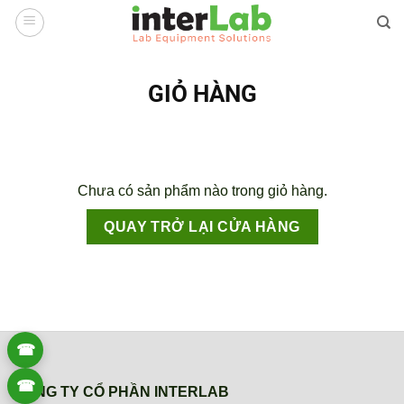
Bỏ
qua
nội
dung
GIỎ HÀNG
Chưa có sản phẩm nào trong giỏ hàng.
QUAY TRỞ LẠI CỬA HÀNG
☎
☎
CÔNG TY CỔ PHẦN INTERLAB