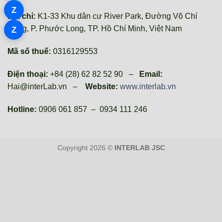
Z
Địa chỉ:
K1-33 Khu dân cư River Park, Đường Võ Chí
Công, P. Phước Long, TP. Hồ Chí Minh, Việt Nam
Z
Mã số thuế:
0316129553
Điện thoại:
+84 (28) 62 82 52 90 –
Email:
Hai@interLab.vn –
Website:
www.interlab.vn
Hotline:
0906 061 857 – 0934 111 246
Copyright 2026 ©
INTERLAB JSC