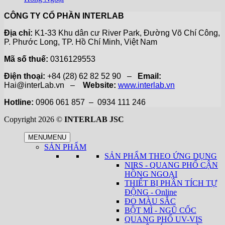
CÔNG TY CỔ PHẦN INTERLAB
Địa chỉ:
K1-33 Khu dân cư River Park, Đường Võ Chí Công,
P. Phước Long, TP. Hồ Chí Minh, Việt Nam
Mã số thuế:
0316129553
Điện thoại:
+84 (28) 62 82 52 90 –
Email:
Hai@interLab.vn –
Website:
www.interlab.vn
Hotline:
0906 061 857 – 0934 111 246
Copyright 2026 ©
INTERLAB JSC
MENU
MENU
SẢN PHẨM
SẢN PHẨM THEO ỨNG DỤNG
NIRS - QUANG PHỔ CẬN
HỒNG NGOẠI
THIẾT BỊ PHÂN TÍCH TỰ
ĐỘNG - Online
ĐO MÀU SẮC
BỘT MÌ - NGŨ CỐC
QUANG PHỔ UV-VIS