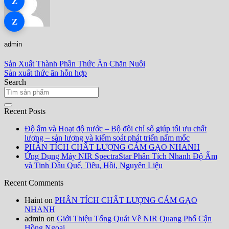
Z
Z
admin
Sản Xuất Thành Phần Thức Ăn Chăn Nuôi
Sản xuất thức ăn hỗn hợp
Search
Recent Posts
Độ ẩm và Hoạt độ nước – Bộ đôi chỉ số giúp tối ưu chất
lượng – sản lượng và kiểm soát phát triển nấm mốc
PHÂN TÍCH CHẤT LƯỢNG CÁM GẠO NHANH
Ứng Dụng Máy NIR SpectraStar Phân Tích Nhanh Độ Ẩm
và Tinh Dầu Quế, Tiêu, Hồi, Nguyên Liệu
Recent Comments
Haint
on
PHÂN TÍCH CHẤT LƯỢNG CÁM GẠO
NHANH
admin
on
Giới Thiệu Tổng Quát Về NIR Quang Phổ Cận
Hồng Ngoại