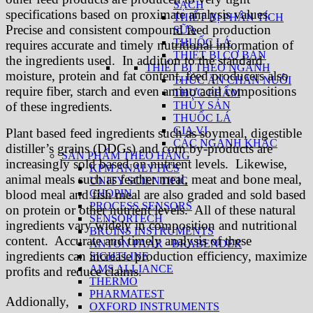
SẠCH
specifications based on proximate analysis values.
THIẾT BỊ PHÂN TÍCH
Precise and consistent compound feed production
SỮA
THUỐC LÁ
requires accurate and timely nutritional information of
THIẾT BỊ CƠ BẢN
the ingredients used. In addition to the standard
THIẾT BỊ THEO NGÀNH
moisture, protein and fat content, feed producers also
THỨC ĂN CHĂN NUÔI
require fiber, starch and even amino acid compositions
THỰC PHẨM
of these ingredients.
THỦY SẢN
THUỐC LÁ
GIA VỊ
Plant based feed ingredients such as soymeal, digestible
CÁC NGÀNH KHÁC
distiller’s grains (DDGs) and corn by-products are
SẢN PHẨM THEO HÃNG
increasingly sold based on nutrient levels. Likewise,
KPM ANALYTICS
animal meals such as feather meal, meat and bone meal,
UNITY SCIENTIFIC
blood meal and fish meal are also graded and sold based
CHOPIN
PROCESS SENSORS
on protein or other nutrient levels. All of these natural
SENSORTECH
ingredients vary widely in composition and nutritional
BRUINS INSTRUMENTS
content. Accurate and timely analysis of these
ANTON PAAR - BRABENDER
ingredients can increase production efficiency, maximize
SIGHTLINE
AMS ALLIANCE
profits and reduce claims.
THERMO
PHARMATEST
Addionally,
OXFORD INSTRUMENTS