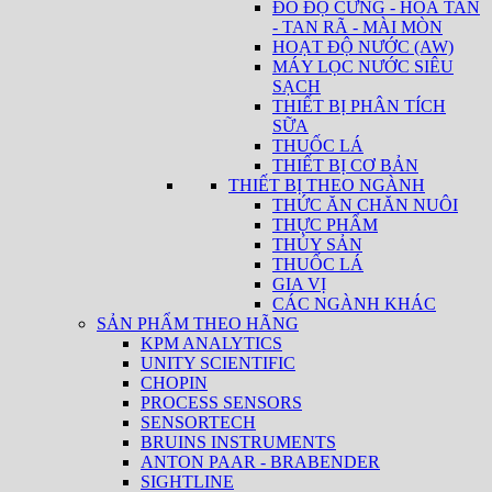
ĐO ĐỘ CỨNG - HOÀ TAN
- TAN RÃ - MÀI MÒN
HOẠT ĐỘ NƯỚC (AW)
MÁY LỌC NƯỚC SIÊU
SẠCH
THIẾT BỊ PHÂN TÍCH
SỮA
THUỐC LÁ
THIẾT BỊ CƠ BẢN
THIẾT BỊ THEO NGÀNH
THỨC ĂN CHĂN NUÔI
THỰC PHẨM
THỦY SẢN
THUỐC LÁ
GIA VỊ
CÁC NGÀNH KHÁC
SẢN PHẨM THEO HÃNG
KPM ANALYTICS
UNITY SCIENTIFIC
CHOPIN
PROCESS SENSORS
SENSORTECH
BRUINS INSTRUMENTS
ANTON PAAR - BRABENDER
SIGHTLINE