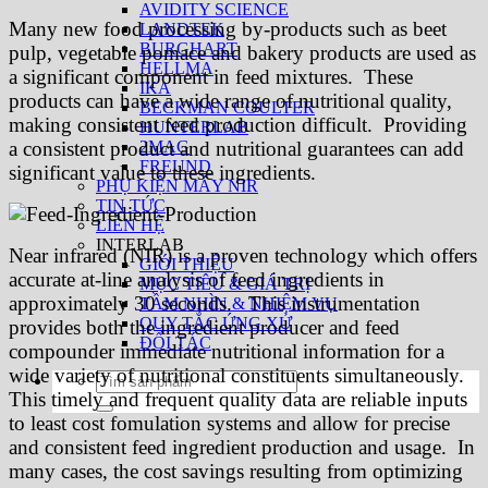
AVIDITY SCIENCE
Many new food processing by-products such as beet
LANDTEK
BURGHART
pulp, vegetable pomace and bakery products are used as
HELLMA
a significant component in feed mixtures. These
IKA
products can have a wide range of nutritional quality,
BECKMAN COULTER
making consistent feed production difficult. Providing
HUNTERLAB
2MAG
a consistent product and nutritional guarantees can add
FREUND
significant value to these ingredients.
PHỤ KIỆN MÁY NIR
TIN TỨC
LIÊN HỆ
INTERLAB
Near infrared (NIR) is a proven technology which offers
GIỚI THIỆU
accurate at-line analysis of feed ingredients in
MỤC TIÊU & GIÁ TRỊ
approximately 30 seconds. This instrumentation
TẦM NHÌN & NHIỆM VỤ
QUY TẮC ỨNG XỬ
provides both the ingredient producer and feed
ĐỐI TÁC
compounder immediate nutritional information for a
wide variety of nutritional constituents simultaneously.
Tìm
This timely and frequent quality data are reliable inputs
kiếm:
to least cost fomulation systems and allow for precise
and consistent feed ingredient production and usage. In
many cases, the cost savings resulting from optimizing