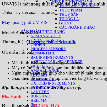
THIẾT BỊ THEO NGÀNH
UV-VIS là một trong thiết bị hiện đại giúp cho quá trình
THỨC ĂN CHĂN NUÔI
THỰC PHẨM
THỦY SẢN
THUỐC LÁ
Máy quang phổ UV-VIS
GIA VỊ
CÁC NGÀNH KHÁC
SẢN PHẨM THEO HÃNG
Model:
Genesys 40
KPM ANALYTICS
UNITY SCIENTIFIC
Thương hiệu:
Thermo Fisher Scientific
CHOPIN
PROCESS SENSORS
Ưu điểm nổi bật:
SENSORTECH
BRUINS INSTRUMENTS
ANTON PAAR - BRABENDER
Màn hình HD màu cảm ứng, 7 inches
SIGHTLINE
Máy có thể lưu trữ hoặc sao lưu dữ liệu thông qua k
AMS ALLIANCE
Ngăn chứa mẫu lớn giúp cho việc xử lý mẫu đơn gi
THERMO
Giao diện dễ sử dụng giúp cho việc tăng tốc và tăn
PHARMATEST
OXFORD INSTRUMENTS
Mọi thông tin chi tiết xin vui lòng liên hệ:
AVIDITY SCIENCE
LANDTEK
Ms. Hạnh
BURGHART
HELLMA
IKA
Điện thoại/Zalo:
082 215 4475