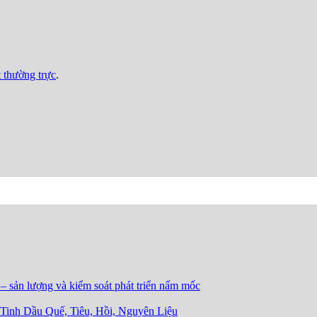
t thường trực
.
 – sản lượng và kiểm soát phát triển nấm mốc
inh Dầu Quế, Tiêu, Hồi, Nguyên Liệu