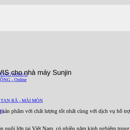
IS cho nhà máy Sunjin
HỒNG NGOẠI
ỘNG - Online
 TAN RÃ - MÀI MÒN
 sản phẩm với chất lượng tốt nhất cùng với dịch vụ hỗ t
CH
n nuôi lớn tại Việt Nam, có nhiều năm kinh nghiệm trong