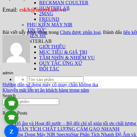
BECKMAN COULTER
HUNTERLAB
Email:
cskh@interLab.vn
2MAG
FREUND
PHỤ KIỆN MÁY NIR
TIN TỨC
Bài viết này được đăng trong
Chưa được phân loại
. Đánh dấu
liên kế
LIÊN HỆ
INTERLAB
GIỚI THIỆU
MỤC TIÊU & GIÁ TRỊ
TẦM NHÌN & NHIỆM VỤ
QUY TẮC ỨNG XỬ
ĐỐI TÁC
admin
Tìm
kiếm:
Hướng dẫn sử dụng máy cô quay chân không ika
Khuyến mãi lớn tri ân khách hàng trong năm
Search
☎
0906 061 857
Recent Posts
☎
0934 111 246
Độ ẩm và Hoạt độ nước – Bộ đôi chỉ số giúp tối ưu chất lượng
PHÂN TÍCH CHẤT LƯỢNG CÁM GẠO NHANH
Z
Zalo 1
Ứng Dụng Máy NIR SpectraStar Phân Tích Nhanh Độ Ẩm và T