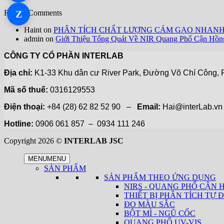
Z
Recent Comments
Zalo 2
Haint
on
PHÂN TÍCH CHẤT LƯỢNG CÁM GẠO NHAN
admin
on
Giới Thiệu Tổng Quát Về NIR Quang Phổ Cận Hồn
CÔNG TY CỔ PHẦN INTERLAB
Địa chỉ:
K1-33 Khu dân cư River Park, Đường Võ Chí Công, P
Mã số thuế:
0316129553
Điện thoại:
+84 (28) 62 82 52 90 –
Email:
Hai@interLab.
Hotline:
0906 061 857 – 0934 111 246
Copyright 2026 ©
INTERLAB JSC
MENU
MENU
SẢN PHẨM
SẢN PHẨM THEO ỨNG DỤNG
NIRS - QUANG PHỔ CẬN 
THIẾT BỊ PHÂN TÍCH TỰ Đ
ĐO MÀU SẮC
BỘT MÌ - NGŨ CỐC
QUANG PHỔ UV-VIS