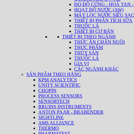
ĐO ĐỘ CỨNG - HOÀ TAN -
HOẠT ĐỘ NƯỚC (AW)
MÁY LỌC NƯỚC SIÊU SẠ
THIẾT BỊ PHÂN TÍCH SỮA
THUỐC LÁ
THIẾT BỊ CƠ BẢN
THIẾT BỊ THEO NGÀNH
THỨC ĂN CHĂN NUÔI
THỰC PHẨM
THỦY SẢN
THUỐC LÁ
GIA VỊ
CÁC NGÀNH KHÁC
SẢN PHẨM THEO HÃNG
KPM ANALYTICS
UNITY SCIENTIFIC
CHOPIN
PROCESS SENSORS
SENSORTECH
BRUINS INSTRUMENTS
ANTON PAAR - BRABENDER
SIGHTLINE
AMS ALLIANCE
THERMO
PHARMATEST