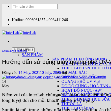
Bỏ
Tìm
qua
kiếm:
nội
dung
Hotline: 0906061857 - 0934111246
MENU
MENU
Chưa được phân loại
SẢN PHẨM
SẢN PHẨM THEO ỨNG DỤNG
Hướng dẫn sử dụng máy quang phổ UV-V
NIRS - QUANG PHỔ CẬN 
THIẾT BỊ PHÂN TÍCH TỰ Đ
Đăng vào
14 May, 2021
10 July, 2026
bởi
admin
ĐO MÀU SẮC
BỘT MÌ - NGŨ CỐC
14
QUANG PHỔ UV-VIS
May
ĐO ĐỘ CỨNG - HOÀ TAN -
HOẠT ĐỘ NƯỚC (AW)
Niềm vui của interLab chúng tôi là luôn mang đến những
MÁY LỌC NƯỚC SIÊU SẠ
THIẾT BỊ PHÂN TÍCH SỮA
lòng tuyệt đối cho mỗi khách hàng khi sử dụng.
THUỐC LÁ
THIẾT BỊ CƠ BẢN
Sunjin là một trong những nhà máy cung cấp thức ăn chă