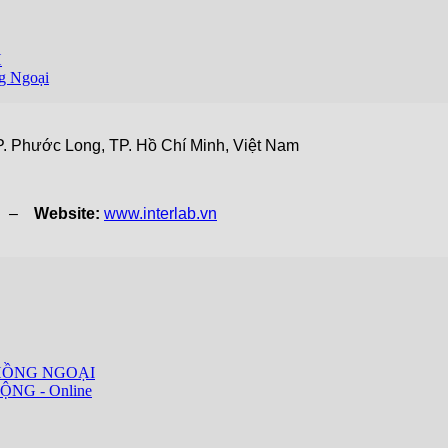
H
g Ngoại
. Phước Long, TP. Hồ Chí Minh, Việt Nam
vn –
Website:
www.interlab.vn
HỒNG NGOẠI
ỘNG - Online