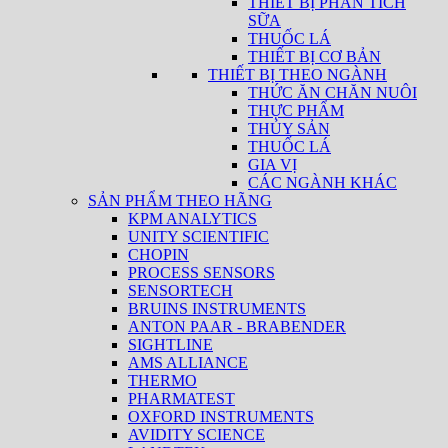
THIẾT BỊ PHÂN TÍCH
SỮA
THUỐC LÁ
THIẾT BỊ CƠ BẢN
THIẾT BỊ THEO NGÀNH
THỨC ĂN CHĂN NUÔI
THỰC PHẨM
THỦY SẢN
THUỐC LÁ
GIA VỊ
CÁC NGÀNH KHÁC
SẢN PHẨM THEO HÃNG
KPM ANALYTICS
UNITY SCIENTIFIC
CHOPIN
PROCESS SENSORS
SENSORTECH
BRUINS INSTRUMENTS
ANTON PAAR - BRABENDER
SIGHTLINE
AMS ALLIANCE
THERMO
PHARMATEST
OXFORD INSTRUMENTS
AVIDITY SCIENCE