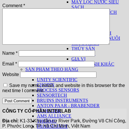
MÁY LỌC NƯỚC SIÊU
Comment
*
SẠCH
THIẾT BỊ PHÂN TÍCH
SỮA
THUỐC LÁ
THIẾT BỊ CƠ BẢN
THIẾT BỊ THEO NGÀNH
THỨC ĂN CHĂN NUÔI
THỰC PHẨM
THỦY SẢN
Name
*
THUỐC LÁ
GIA VỊ
Email
*
CÁC NGÀNH KHÁC
SẢN PHẨM THEO HÃNG
KPM ANALYTICS
Website
UNITY SCIENTIFIC
CHOPIN
Save my name, email, and website in this browser for the
PROCESS SENSORS
next time I comment.
SENSORTECH
BRUINS INSTRUMENTS
ANTON PAAR - BRABENDER
SIGHTLINE
CÔNG TY CỔ PHẦN INTERLAB
AMS ALLIANCE
Địa chỉ:
K1-33 Khu dân cư River Park, Đường Võ Chí Công,
THERMO
P. Phước Long, TP. Hồ Chí Minh, Việt Nam
PHARMATEST