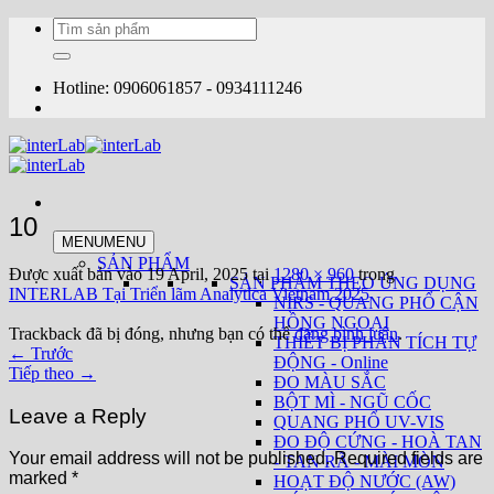
Bỏ
Tìm
qua
kiếm:
nội
dung
Hotline: 0906061857 - 0934111246
10
MENU
MENU
SẢN PHẨM
Được xuất bản vào
19 April, 2025
tại
1280 × 960
trong
SẢN PHẨM THEO ỨNG DỤNG
INTERLAB Tại Triển lãm Analytica Vietnam 2025
NIRS - QUANG PHỔ CẬN
HỒNG NGOẠI
Trackback đã bị đóng, nhưng bạn có thể
đăng bình luận
.
THIẾT BỊ PHÂN TÍCH TỰ
←
Trước
ĐỘNG - Online
Tiếp theo
→
ĐO MÀU SẮC
BỘT MÌ - NGŨ CỐC
Leave a Reply
QUANG PHỔ UV-VIS
ĐO ĐỘ CỨNG - HOÀ TAN
Your email address will not be published.
Required fields are
- TAN RÃ - MÀI MÒN
marked
*
HOẠT ĐỘ NƯỚC (AW)