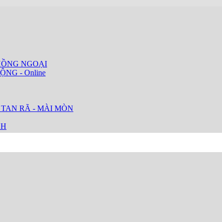
HỒNG NGOẠI
ỘNG - Online
 TAN RÃ - MÀI MÒN
CH