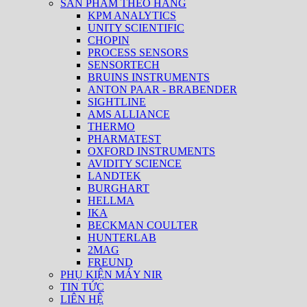
SẢN PHẨM THEO HÃNG
KPM ANALYTICS
UNITY SCIENTIFIC
CHOPIN
PROCESS SENSORS
SENSORTECH
BRUINS INSTRUMENTS
ANTON PAAR - BRABENDER
SIGHTLINE
AMS ALLIANCE
THERMO
PHARMATEST
OXFORD INSTRUMENTS
AVIDITY SCIENCE
LANDTEK
BURGHART
HELLMA
IKA
BECKMAN COULTER
HUNTERLAB
2MAG
FREUND
PHỤ KIỆN MÁY NIR
TIN TỨC
LIÊN HỆ