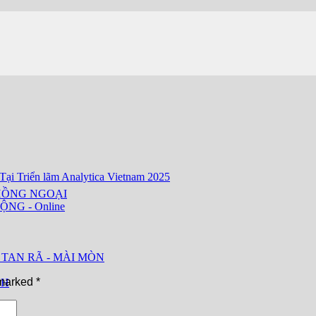
i Triển lãm Analytica Vietnam 2025
HỒNG NGOẠI
ỘNG - Online
 TAN RÃ - MÀI MÒN
 marked
*
CH