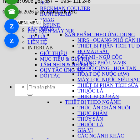
Hotline:
0906 061 857 – 0934 111 246
IKA
BECKMAN COULTER
☎
Copyright 2026 ©
INTERLAB JSC
0934 111 246
HUNTERLAB
2MAG
MENU
MENU
FREUND
Z
Zalo 1
SẢN PHẨM
PHỤ KIỆN MÁY NIR
SẢN PHẨM THEO ỨNG DỤNG
TIN TỨC
Z
NIRS - QUANG PHỔ CẬN 
Zalo 2
LIÊN HỆ
THIẾT BỊ PHÂN TÍCH TỰ Đ
INTERLAB
ĐO MÀU SẮC
GIỚI THIỆU
BỘT MÌ - NGŨ CỐC
MỤC TIÊU & GIÁ TRỊ
QUANG PHỔ UV-VIS
TẦM NHÌN & NHIỆM VỤ
ĐO ĐỘ CỨNG - HOÀ TAN -
QUY TẮC ỨNG XỬ
HOẠT ĐỘ NƯỚC (AW)
ĐỐI TÁC
MÁY LỌC NƯỚC SIÊU SẠ
THIẾT BỊ PHÂN TÍCH SỮA
Tìm
THUỐC LÁ
kiếm:
THIẾT BỊ CƠ BẢN
THIẾT BỊ THEO NGÀNH
THỨC ĂN CHĂN NUÔI
THỰC PHẨM
THỦY SẢN
THUỐC LÁ
GIA VỊ
CÁC NGÀNH KHÁC