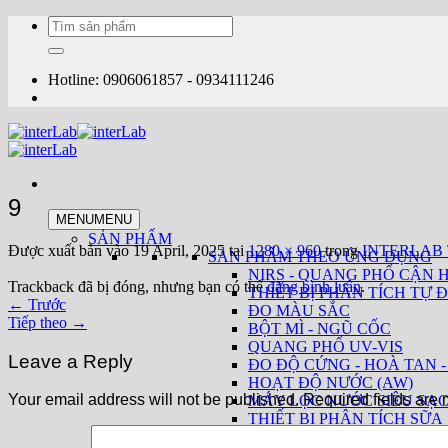
Bỏ
Tìm
qua
kiếm:
nội
dung
Hotline: 0906061857 - 0934111246
9
MENU
MENU
SẢN PHẨM
Được xuất bản vào
19 April, 2025
tại
1280 × 960
trong
INTERLAB Tạ
SẢN PHẨM THEO ỨNG DỤNG
NIRS - QUANG PHỔ CẬN 
Trackback đã bị đóng, nhưng bạn có thể
đăng bình luận
.
THIẾT BỊ PHÂN TÍCH TỰ Đ
←
Trước
ĐO MÀU SẮC
Tiếp theo
→
BỘT MÌ - NGŨ CỐC
QUANG PHỔ UV-VIS
Leave a Reply
ĐO ĐỘ CỨNG - HOÀ TAN -
HOẠT ĐỘ NƯỚC (AW)
Your email address will not be published.
Required fields are
MÁY LỌC NƯỚC SIÊU SẠ
THIẾT BỊ PHÂN TÍCH SỮA
THUỐC LÁ