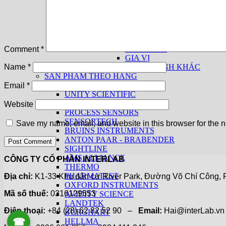
THIẾT BỊ CƠ BẢN
THIẾT BỊ THEO NGÀNH
THỨC ĂN CHĂN NUÔI
THỰC PHẨM
THỦY SẢN
THUỐC LÁ
Comment
*
GIA VỊ
CÁC NGÀNH KHÁC
Name
*
SẢN PHẨM THEO HÃNG
KPM ANALYTICS
Email
*
UNITY SCIENTIFIC
CHOPIN
Website
PROCESS SENSORS
SENSORTECH
Save my name, email, and website in this browser for the n
BRUINS INSTRUMENTS
ANTON PAAR - BRABENDER
SIGHTLINE
AMS ALLIANCE
CÔNG TY CỔ PHẦN INTERLAB
THERMO
PHARMATEST
Địa chỉ:
K1-33 Khu dân cư River Park, Đường Võ Chí Công, P
OXFORD INSTRUMENTS
Mã số thuế:
0316129553
AVIDITY SCIENCE
LANDTEK
Điện thoại:
+84 (28) 62 82 52 90 –
Email:
Hai@interLab.
BURGHART
☎
HELLMA
0906 061 857