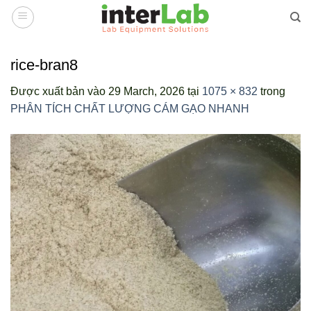
Bỏ
qua
nội
dung
rice-bran8
Được xuất bản vào
29 March, 2026
tại
1075 × 832
trong
PHÂN TÍCH CHẤT LƯỢNG CÁM GẠO NHANH