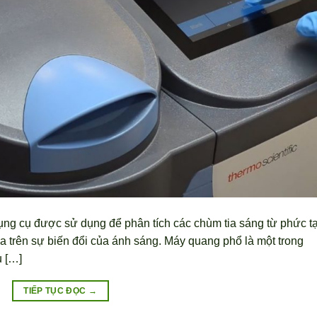
ng cụ được sử dụng để phân tích các chùm tia sáng từ phức t
a trên sự biến đổi của ánh sáng. Máy quang phổ là một trong
u […]
TIẾP TỤC ĐỌC
→