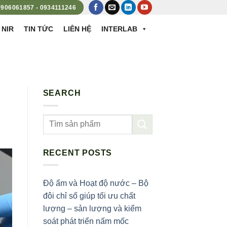
 0906061857 - 0934111246
 NIR
TIN TỨC
LIÊN HỆ
INTERLAB
SEARCH
RECENT POSTS
Độ ẩm và Hoạt độ nước – Bộ
đôi chỉ số giúp tối ưu chất
lượng – sản lượng và kiểm
soát phát triển nấm mốc