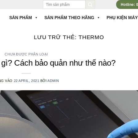
Tìm
Hotline:
kiếm:
SẢN PHẨM
SẢN PHẨM THEO HÃNG
PHỤ KIỆN MÁY
LƯU TRỮ THẺ:
THERMO
CHƯA ĐƯỢC PHÂN LOẠI
 gì? Cách bảo quản như thế nào?
NG VÀO
22 APRIL, 2021
BỞI
ADMIN