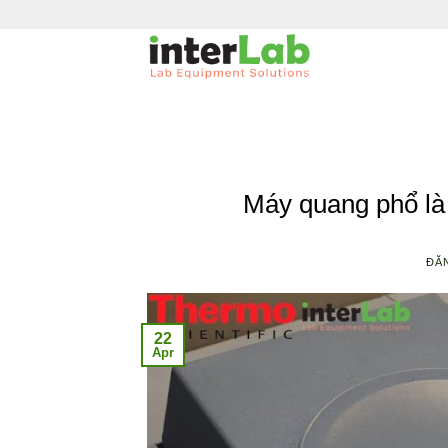
Bỏ
qua
nội
dung
Máy quang phổ là
ĐĂ
22
Apr