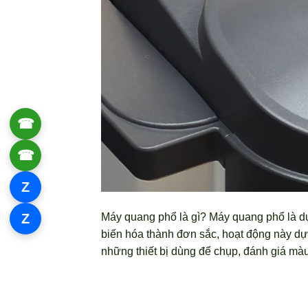
☎
0906 061 857
☎
0934 111 246
Z
Zalo 1
Z
Máy quang phổ là gì? Máy quang phổ là dụ
Zalo 2
biến hóa thành đơn sắc, hoạt động này dự
những thiết bị dùng để chụp, đánh giá mà