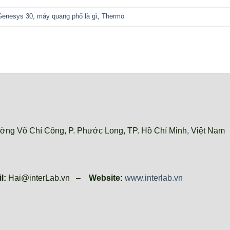
Genesys 30
,
máy quang phổ là gì
,
Thermo
ờng Võ Chí Công, P. Phước Long, TP. Hồ Chí Minh, Việt Nam
l:
Hai@interLab.vn –
Website:
www.interlab.vn