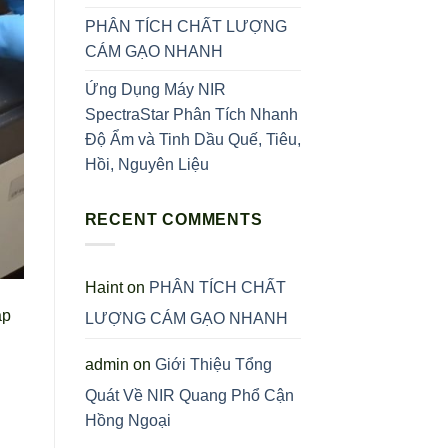
PHÂN TÍCH CHẤT LƯỢNG
CÁM GẠO NHANH
Ứng Dụng Máy NIR
SpectraStar Phân Tích Nhanh
Độ Ẩm và Tinh Dầu Quế, Tiêu,
Hồi, Nguyên Liệu
RECENT COMMENTS
Haint
on
PHÂN TÍCH CHẤT
ạp
LƯỢNG CÁM GẠO NHANH
admin
on
Giới Thiệu Tổng
Quát Về NIR Quang Phổ Cận
Hồng Ngoại