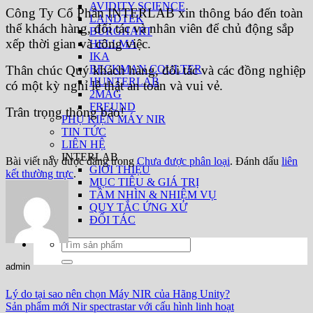
AVIDITY SCIENCE
Công Ty Cổ Phần INTERLAB xin thông báo đến toàn
LANDTEK
thể khách hàng, đối tác và nhân viên để chủ động sắp
BURGHART
xếp thời gian và công việc.
HELLMA
IKA
BECKMAN COULTER
Thân chúc Quý khách hàng, đối tác và các đồng nghiệp
HUNTERLAB
có một kỳ nghỉ lễ thật an toàn và vui vẻ.
2MAG
FREUND
Trân trọng thông báo!
PHỤ KIỆN MÁY NIR
TIN TỨC
LIÊN HỆ
INTERLAB
Bài viết này được đăng trong
Chưa được phân loại
. Đánh dấu
liên
GIỚI THIỆU
kết thường trực
.
MỤC TIÊU & GIÁ TRỊ
TẦM NHÌN & NHIỆM VỤ
QUY TẮC ỨNG XỬ
ĐỐI TÁC
Tìm
kiếm:
admin
Lý do tại sao nên chọn Máy NIR của Hãng Unity?
Sản phẩm mới Nir spectrastar với cấu hình linh hoạt