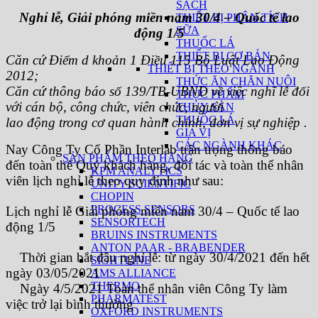
SẠCH
Nghỉ lễ, Giải phóng miền nam 30/4 – Quốc tế lao
THIẾT BỊ PHÂN TÍCH
SỮA
động 1/5
THUỐC LÁ
THIẾT BỊ CƠ BẢN
Căn cứ Điểm d khoản 1 Điều 115 Bộ Luật Lao Động
THIẾT BỊ THEO NGÀNH
2012;
THỨC ĂN CHĂN NUÔI
Căn cứ thông báo số 139/TB-UBND về việc nghĩ lễ đối
THỰC PHẨM
với cán bộ, công chức, viên chức, người
THỦY SẢN
THUỐC LÁ
lao động trong cơ quan hành chính, đơn vị sự nghiệp .
GIA VỊ
CÁC NGÀNH KHÁC
Nay Công Ty Cổ Phần Interlab trân trọng thông báo
SẢN PHẨM THEO HÃNG
đến toàn thể Quý khách hàng, đối tác và toàn thể nhân
KPM ANALYTICS
viên lịch nghỉ lễ theo quy định như sau:
UNITY SCIENTIFIC
CHOPIN
PROCESS SENSORS
Lịch nghỉ lễ Giải phóng miền nam 30/4 – Quốc tế lao
SENSORTECH
động 1/5
BRUINS INSTRUMENTS
ANTON PAAR - BRABENDER
Thời gian bắt đầu nghỉ lễ: từ ngày 30/4/2021 đến hết
SIGHTLINE
ngày 03/05/2021
AMS ALLIANCE
THERMO
Ngày 4/5/2021 Toàn thể nhân viên Công Ty làm
PHARMATEST
việc trở lại bình thường
OXFORD INSTRUMENTS