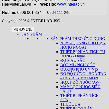
Hai@interLab.vn –
Website:
www.interlab.vn
Hotline:
0906 061 857 – 0934 111 246
Copyright 2026 ©
INTERLAB JSC
MENU
MENU
SẢN PHẨM
SẢN PHẨM THEO ỨNG DỤNG
NIRS - QUANG PHỔ CẬN
HỒNG NGOẠI
THIẾT BỊ PHÂN TÍCH TỰ
ĐỘNG - Online
ĐO MÀU SẮC
BỘT MÌ - NGŨ CỐC
QUANG PHỔ UV-VIS
ĐO ĐỘ CỨNG - HOÀ TAN
- TAN RÃ - MÀI MÒN
HOẠT ĐỘ NƯỚC (AW)
MÁY LỌC NƯỚC SIÊU
SẠCH
THIẾT BỊ PHÂN TÍCH
SỮA
THUỐC LÁ
THIẾT BỊ CƠ BẢN