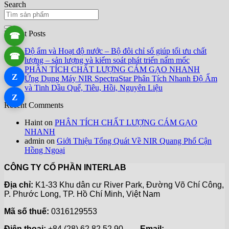
Search
Recent Posts
☎
Độ ẩm và Hoạt độ nước – Bộ đôi chỉ số giúp tối ưu chất
☎
lượng – sản lượng và kiểm soát phát triển nấm mốc
PHÂN TÍCH CHẤT LƯỢNG CÁM GẠO NHANH
Z
Ứng Dụng Máy NIR SpectraStar Phân Tích Nhanh Độ Ẩm
và Tinh Dầu Quế, Tiêu, Hồi, Nguyên Liệu
Z
Recent Comments
Haint
on
PHÂN TÍCH CHẤT LƯỢNG CÁM GẠO
NHANH
admin
on
Giới Thiệu Tổng Quát Về NIR Quang Phổ Cận
Hồng Ngoại
CÔNG TY CỔ PHẦN INTERLAB
Địa chỉ:
K1-33 Khu dân cư River Park, Đường Võ Chí Công,
P. Phước Long, TP. Hồ Chí Minh, Việt Nam
Mã số thuế:
0316129553
Điện thoại:
+84 (28) 62 82 52 90 –
Email: