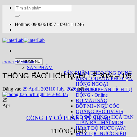
Bỏ
Tìm
qua
kiếm:
nội
dung
Hotline: 0906061857 - 0934111246
MENU
MENU
Chưa được phân loại
SẢN PHẨM
SẢN PHẨM THEO ỨNG DỤNG
THÔNG BÁO LỊCH NGHỈ LỄ 30/4 – 1/5
NIRS - QUANG PHỔ CẬN
HỒNG NGOẠI
Đăng vào
29 April, 2021
10 July, 2026
bởi
admin
THIẾT BỊ PHÂN TÍCH TỰ
ĐỘNG - Online
29
ĐO MÀU SẮC
Apr
BỘT MÌ - NGŨ CỐC
QUANG PHỔ UV-VIS
ĐO ĐỘ CỨNG - HOÀ TAN
CÔNG TY CỔ PHẦN INTERLAB
- TAN RÃ - MÀI MÒN
HOẠT ĐỘ NƯỚC (AW)
THÔNG BÁO
MÁY LỌC NƯỚC SIÊU