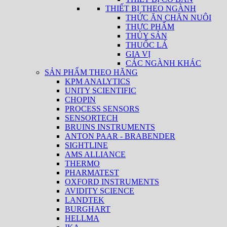
THIẾT BỊ THEO NGÀNH
THỨC ĂN CHĂN NUÔI
THỰC PHẨM
THỦY SẢN
THUỐC LÁ
GIA VỊ
CÁC NGÀNH KHÁC
SẢN PHẨM THEO HÃNG
KPM ANALYTICS
UNITY SCIENTIFIC
CHOPIN
PROCESS SENSORS
SENSORTECH
BRUINS INSTRUMENTS
ANTON PAAR - BRABENDER
SIGHTLINE
AMS ALLIANCE
THERMO
PHARMATEST
OXFORD INSTRUMENTS
AVIDITY SCIENCE
LANDTEK
BURGHART
HELLMA