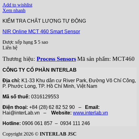
Add to wishlist
Xem nhanh
KIỂM TRA CHẤT LƯỢNG TỰ ĐỘNG
NIR Online MCT 460 Smart Sensor
Được xếp hạng
5
5 sao
Liên hệ
Thương hiệu:
Process Sensors
Mã sản phẩm: MCT460
CÔNG TY CỔ PHẦN INTERLAB
Địa chỉ:
K1-33 Khu dân cư River Park, Đường Võ Chí Công,
P. Phước Long, TP. Hồ Chí Minh, Việt Nam
Mã số thuế:
0316129553
Điện thoại:
+84 (28) 62 82 52 90 –
Email:
Hai@interLab.vn –
Website:
www.interlab.vn
Hotline:
0906 061 857 – 0934 111 246
Copyright 2026 ©
INTERLAB JSC