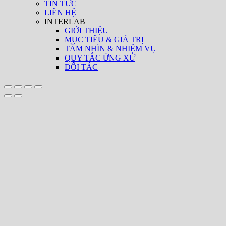
TIN TỨC
LIÊN HỆ
INTERLAB
GIỚI THIỆU
MỤC TIÊU & GIÁ TRỊ
TẦM NHÌN & NHIỆM VỤ
QUY TẮC ỨNG XỬ
ĐỐI TÁC