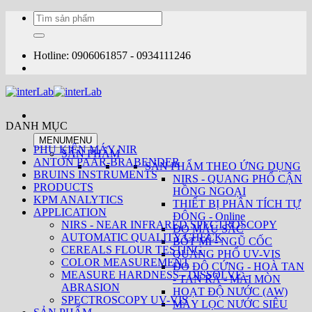
Bỏ
Tìm
qua
kiếm:
nội
dung
Hotline: 0906061857 - 0934111246
DANH MỤC
MENU
MENU
PHỤ KIỆN MÁY NIR
SẢN PHẨM
ANTON PAAR-BRABENDER
SẢN PHẨM THEO ỨNG DỤNG
BRUINS INSTRUMENTS
NIRS - QUANG PHỔ CẬN
PRODUCTS
HỒNG NGOẠI
KPM ANALYTICS
THIẾT BỊ PHÂN TÍCH TỰ
APPLICATION
ĐỘNG - Online
NIRS - NEAR INFRARED SPECTROSCOPY
ĐO MÀU SẮC
AUTOMATIC QUALITY CHECK
BỘT MÌ - NGŨ CỐC
CEREALS FLOUR TESTING
QUANG PHỔ UV-VIS
COLOR MEASUREMENT
ĐO ĐỘ CỨNG - HOÀ TAN
MEASURE HARDNESS - DISSOLVE -
- TAN RÃ - MÀI MÒN
ABRASION
HOẠT ĐỘ NƯỚC (AW)
SPECTROSCOPY UV-VIS
MÁY LỌC NƯỚC SIÊU