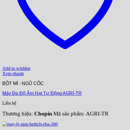
Add to wishlist
Xem nhanh
BỘT MÌ - NGŨ CỐC
Máy Đo Độ Ẩm Hạt Tự Động AGRI-TR
Liên hệ
Thương hiệu:
Chopin
Mã sản phẩm: AGRI-TR