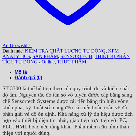
Add to wishlist
Danh mục:
KIỂM TRA CHẤT LƯỢNG TỰ ĐỘNG
,
KPM
ANALYTICS
,
SẢN PHẨM
,
SENSORTECH
,
THIẾT BỊ PHÂN
TÍCH TỰ ĐỘNG - Online
,
THỰC PHẨM
Mô tả
Đánh giá (0)
ST-3300 là thế hệ tiếp theo của quy trình đo và kiểm soát
độ ẩm. Nguyên tắc đo tần số vô tuyến được cấp bằng sáng
chế Sensortech Systems được cải tiến bằng tín hiệu vòng
khóa pha, kỹ thuật số mang đến cải tiến hoàn toàn về độ
phân giải và độ ổn định. Khả năng xử lý tín hiệu được tích
hợp vào thiết bị điện tử, phát, giao tiếp trực tiếp với PC,
PLC, HML hoặc nền tảng khác. Phần mềm cấu hình thân
thiện với người dùng.