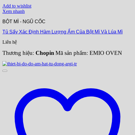
Add to wishlist
Xem nhanh
BỘT MÌ - NGŨ CỐC
Tủ Sấy Xác Định Hàm Lượng Ẩm Của Bột Mì Và Lúa Mì
Liên hệ
Thương hiệu:
Chopin
Mã sản phẩm: EMIO OVEN