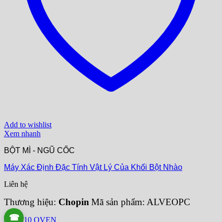
Add to wishlist
Xem nhanh
BỘT MÌ - NGŨ CỐC
Máy Xác Định Đặc Tính Vật Lý Của Khối Bột Nhào
Liên hệ
Thương hiệu:
Chopin
Mã sản phẩm: ALVEOPC
☎