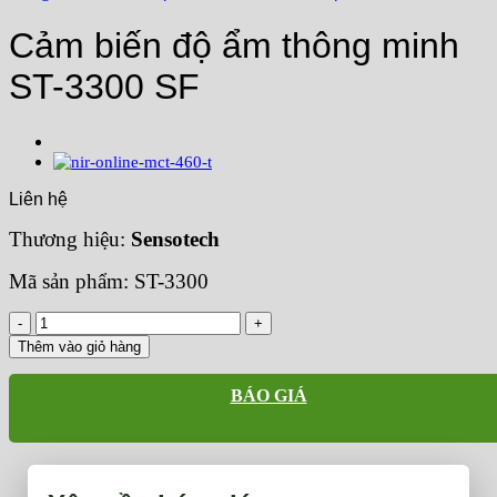
Cảm biến độ ẩm thông minh
ST-3300 SF
Liên hệ
Thương hiệu:
Sensotech
Mã sản phẩm: ST-3300
Cảm
biến
Thêm vào giỏ hàng
độ
ẩm
BÁO GIÁ
thông
minh
ST-
3300
SF