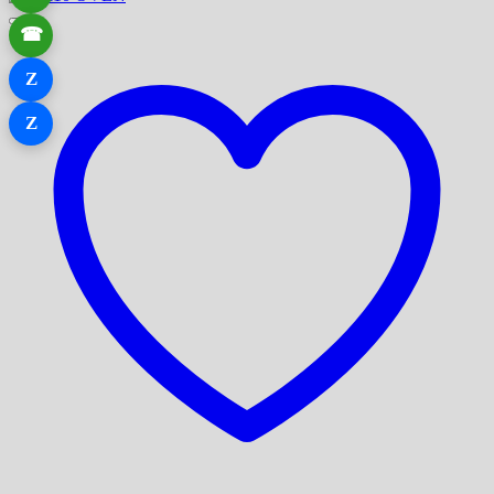
☎
Z
Z