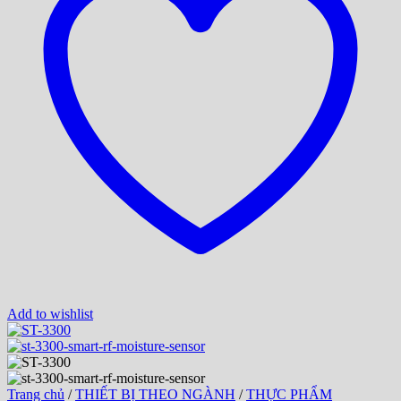
Add to wishlist
Trang chủ
/
THIẾT BỊ THEO NGÀNH
/
THỰC PHẨM