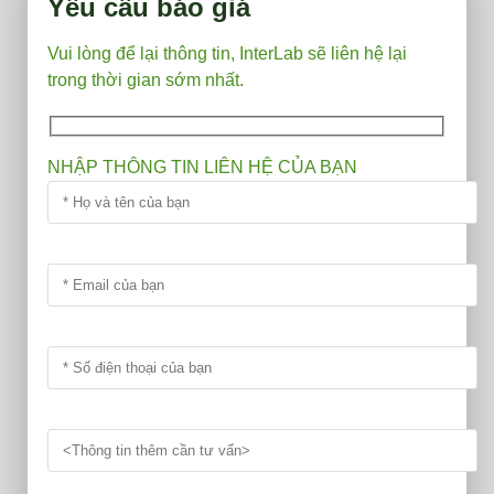
Yêu cầu báo giá
số
lượng
Vui lòng để lại thông tin, InterLab sẽ liên hệ lại
trong thời gian sớm nhất.
NHẬP THÔNG TIN LIÊN HỆ CỦA BẠN