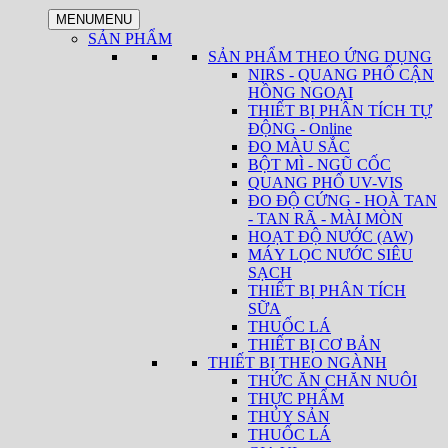
MENU
MENU
SẢN PHẨM
SẢN PHẨM THEO ỨNG DỤNG
NIRS - QUANG PHỔ CẬN
HỒNG NGOẠI
THIẾT BỊ PHÂN TÍCH TỰ
ĐỘNG - Online
ĐO MÀU SẮC
BỘT MÌ - NGŨ CỐC
QUANG PHỔ UV-VIS
ĐO ĐỘ CỨNG - HOÀ TAN
- TAN RÃ - MÀI MÒN
HOẠT ĐỘ NƯỚC (AW)
MÁY LỌC NƯỚC SIÊU
SẠCH
THIẾT BỊ PHÂN TÍCH
SỮA
THUỐC LÁ
THIẾT BỊ CƠ BẢN
THIẾT BỊ THEO NGÀNH
THỨC ĂN CHĂN NUÔI
THỰC PHẨM
THỦY SẢN
THUỐC LÁ