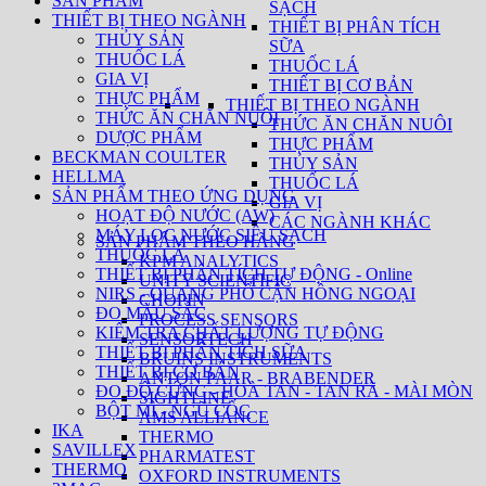
SẢN PHẨM
SẠCH
THIẾT BỊ THEO NGÀNH
THIẾT BỊ PHÂN TÍCH
THỦY SẢN
SỮA
THUỐC LÁ
THUỐC LÁ
GIA VỊ
THIẾT BỊ CƠ BẢN
THỰC PHẨM
THIẾT BỊ THEO NGÀNH
THỨC ĂN CHĂN NUÔI
THỨC ĂN CHĂN NUÔI
DƯỢC PHẨM
THỰC PHẨM
BECKMAN COULTER
THỦY SẢN
HELLMA
THUỐC LÁ
SẢN PHẨM THEO ỨNG DỤNG
GIA VỊ
HOẠT ĐỘ NƯỚC (AW)
CÁC NGÀNH KHÁC
MÁY LỌC NƯỚC SIÊU SẠCH
SẢN PHẨM THEO HÃNG
THUỐC LÁ
KPM ANALYTICS
THIẾT BỊ PHÂN TÍCH TỰ ĐỘNG - Online
UNITY SCIENTIFIC
NIRS - QUANG PHỔ CẬN HỒNG NGOẠI
CHOPIN
ĐO MÀU SẮC
PROCESS SENSORS
KIỂM TRA CHẤT LƯỢNG TỰ ĐỘNG
SENSORTECH
THIẾT BỊ PHÂN TÍCH SỮA
BRUINS INSTRUMENTS
THIẾT BỊ CƠ BẢN
ANTON PAAR - BRABENDER
ĐO ĐỘ CỨNG - HOÀ TAN - TAN RÃ - MÀI MÒN
SIGHTLINE
BỘT MÌ - NGŨ CỐC
AMS ALLIANCE
IKA
THERMO
SAVILLEX
PHARMATEST
THERMO
OXFORD INSTRUMENTS