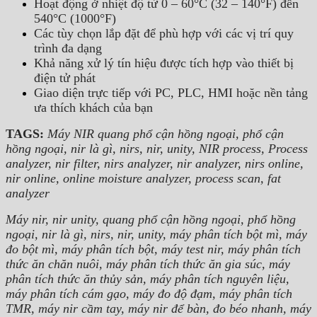
Hoạt động ở nhiệt độ từ 0 – 60°C (32 – 140°F) đến
540°C (1000°F)
Các tùy chọn lắp đặt để phù hợp với các vị trí quy
trình đa dạng
Khả năng xử lý tín hiệu được tích hợp vào thiết bị
điện tử phát
Giao diện trực tiếp với PC, PLC, HMI hoặc nền tảng
ưa thích khách của bạn
TAGS:
Máy NIR quang phổ cận hồng ngoại, phổ cận
hồng ngoại, nir là gì, nirs, nir, unity, NIR process, Process
analyzer, nir filter, nirs analyzer, nir analyzer, nirs online,
nir online, online moisture analyzer, process scan, fat
analyzer
Máy nir, nir unity, quang phổ cận hồng ngoại, phổ hồng
ngoại, nir là gì, nirs, nir, unity, máy phân tích bột mì, máy
đo bột mì, máy phân tích bột, máy test nir, máy phân tích
thức ăn chăn nuôi, máy phân tích thức ăn gia súc, máy
phân tích thức ăn thủy sản, máy phân tích nguyên liệu,
máy phân tích cám gạo, máy đo độ đạm, máy phân tích
TMR, máy nir cầm tay, máy nir để bàn, đo béo nhanh, máy