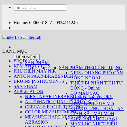
Bỏ
Tìm
qua
kiếm:
nội
dung
Hotline: 0906061857 - 0934111246
DANH MỤC
MENU
MENU
PRODUCTS
SẢN PHẨM
KPM ANALYTICS
SẢN PHẨM THEO ỨNG DỤNG
PHỤ KIỆN MÁY NIR
NIRS - QUANG PHỔ CẬN
ANTON PAAR-BRABENDER
HỒNG NGOẠI
BRUINS INSTRUMENTS
THIẾT BỊ PHÂN TÍCH TỰ
SẢN PHẨM
ĐỘNG - Online
APPLICATION
ĐO MÀU SẮC
NIRS - NEAR INFRARED SPECTROSCOPY
BỘT MÌ - NGŨ CỐC
AUTOMATIC QUALITY CHECK
QUANG PHỔ UV-VIS
CEREALS FLOUR TESTING
ĐO ĐỘ CỨNG - HOÀ TAN
COLOR MEASUREMENT
- TAN RÃ - MÀI MÒN
MEASURE HARDNESS - DISSOLVE -
HOẠT ĐỘ NƯỚC (AW)
ABRASION
MÁY LỌC NƯỚC SIÊU