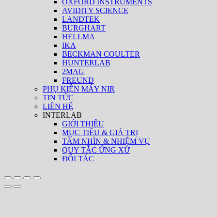
OXFORD INSTRUMENTS
AVIDITY SCIENCE
LANDTEK
BURGHART
HELLMA
IKA
BECKMAN COULTER
HUNTERLAB
2MAG
FREUND
PHỤ KIỆN MÁY NIR
TIN TỨC
LIÊN HỆ
INTERLAB
GIỚI THIỆU
MỤC TIÊU & GIÁ TRỊ
TẦM NHÌN & NHIỆM VỤ
QUY TẮC ỨNG XỬ
ĐỐI TÁC