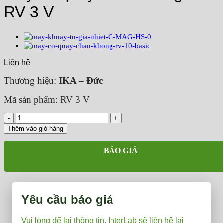
RV 3 V
Liên hệ
Thương hiệu:
IKA – Đức
Mã sản phẩm: RV 3 V
Máy
cô
Thêm vào giỏ hàng
quay
chân
BÁO GIÁ
không
IKA
RV
3
V
Yêu cầu báo giá
số
lượng
Vui lòng để lại thông tin, InterLab sẽ liên hệ lại