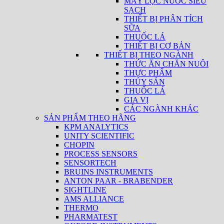
MÁY LỌC NƯỚC SIÊU
SẠCH
THIẾT BỊ PHÂN TÍCH
SỮA
THUỐC LÁ
THIẾT BỊ CƠ BẢN
THIẾT BỊ THEO NGÀNH
THỨC ĂN CHĂN NUÔI
THỰC PHẨM
THỦY SẢN
THUỐC LÁ
GIA VỊ
CÁC NGÀNH KHÁC
SẢN PHẨM THEO HÃNG
KPM ANALYTICS
UNITY SCIENTIFIC
CHOPIN
PROCESS SENSORS
SENSORTECH
BRUINS INSTRUMENTS
ANTON PAAR - BRABENDER
SIGHTLINE
AMS ALLIANCE
THERMO
PHARMATEST