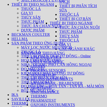
SPECTROSCOPY UV-VIS
SẠCH
THIẾT BỊ THEO NGÀNH
THIẾT BỊ PHÂN TÍCH
THUỐC LÁ
SỮA
GIA VỊ
THUỐC LÁ
THỦY SẢN
THIẾT BỊ CƠ BẢN
THỰC PHẨM
THIẾT BỊ THEO NGÀNH
THỨC ĂN CHĂN NUÔI
THỨC ĂN CHĂN NUÔI
DƯỢC PHẨM
THỰC PHẨM
BECKMAN COULTER
THỦY SẢN
HELLMA
THUỐC LÁ
SẢN PHẨM THEO ỨNG DỤNG
GIA VỊ
MÁY LỌC NƯỚC SIÊU SẠCH
CÁC NGÀNH KHÁC
THUỐC LÁ
SẢN PHẨM THEO HÃNG
THIẾT BỊ PHÂN TÍCH TỰ ĐỘNG - Online
KPM ANALYTICS
HOẠT ĐỘ NƯỚC (AW)
UNITY SCIENTIFIC
NIRS - QUANG PHỔ CẬN HỒNG NGOẠI
CHOPIN
ĐO MÀU SẮC
PROCESS SENSORS
KIỂM TRA CHẤT LƯỢNG TỰ ĐỘNG
SENSORTECH
THIẾT BỊ PHÂN TÍCH SỮA
BRUINS INSTRUMENTS
THIẾT BỊ CƠ BẢN
ANTON PAAR - BRABENDER
ĐO ĐỘ CỨNG - HOÀ TAN - TAN RÃ - MÀI MÒN
SIGHTLINE
BỘT MÌ - NGŨ CỐC
AMS ALLIANCE
IKA
THERMO
SAVILLEX
PHARMATEST
THERMO
OXFORD INSTRUMENTS