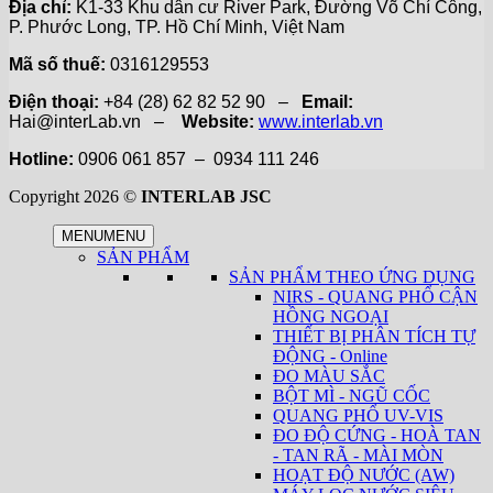
Địa chỉ:
K1-33 Khu dân cư River Park, Đường Võ Chí Công,
P. Phước Long, TP. Hồ Chí Minh, Việt Nam
Mã số thuế:
0316129553
Điện thoại:
+84 (28) 62 82 52 90 –
Email:
Hai@interLab.vn –
Website:
www.interlab.vn
Hotline:
0906 061 857 – 0934 111 246
Copyright 2026 ©
INTERLAB JSC
MENU
MENU
SẢN PHẨM
SẢN PHẨM THEO ỨNG DỤNG
NIRS - QUANG PHỔ CẬN
HỒNG NGOẠI
THIẾT BỊ PHÂN TÍCH TỰ
ĐỘNG - Online
ĐO MÀU SẮC
BỘT MÌ - NGŨ CỐC
QUANG PHỔ UV-VIS
ĐO ĐỘ CỨNG - HOÀ TAN
- TAN RÃ - MÀI MÒN
HOẠT ĐỘ NƯỚC (AW)