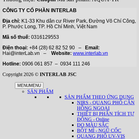
CÔNG TY CỔ PHẦN INTERLAB
Địa chỉ:
K1-33 Khu dân cư River Park, Đường Võ Chí Công,
P. Phước Long, TP. Hồ Chí Minh, Việt Nam
Mã số thuế:
0316129553
Điện thoại:
+84 (28) 62 82 52 90 –
Email:
Hai@interLab.vn –
Website:
www.interlab.vn
Hotline:
0906 061 857 – 0934 111 246
Copyright 2026 ©
INTERLAB JSC
MENU
MENU
SẢN PHẨM
SẢN PHẨM THEO ỨNG DỤNG
NIRS - QUANG PHỔ CẬN
HỒNG NGOẠI
THIẾT BỊ PHÂN TÍCH TỰ
ĐỘNG - Online
ĐO MÀU SẮC
BỘT MÌ - NGŨ CỐC
QUANG PHỔ UV-VIS