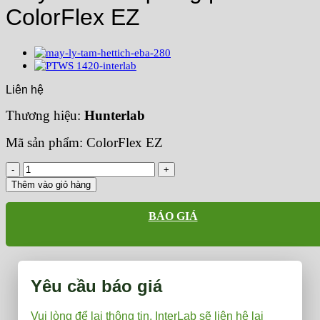
ColorFlex EZ
Liên hệ
Thương hiệu:
Hunterlab
Mã sản phẩm: ColorFlex EZ
Máy
so
Thêm vào giỏ hàng
màu
quang
BÁO GIÁ
phổ
ColorFlex
EZ
số
lượng
Yêu cầu báo giá
Vui lòng để lại thông tin, InterLab sẽ liên hệ lại