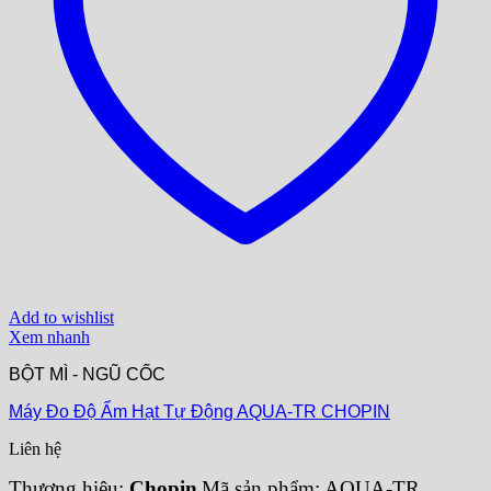
Add to wishlist
Xem nhanh
BỘT MÌ - NGŨ CỐC
Máy Đo Độ Ẩm Hạt Tự Động AQUA-TR CHOPIN
Liên hệ
Thương hiệu:
Chopin
Mã sản phẩm: AQUA-TR