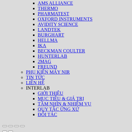
AMS ALLIANCE
THERMO
PHARMATEST
OXFORD INSTRUMENTS
AVIDITY SCIENCE
LANDTEK
BURGHART
HELLMA
IKA
BECKMAN COULTER
HUNTERLAB
2MAG
FREUND
PHỤ KIỆN MÁY NIR
TIN TỨC
LIÊN HỆ
INTERLAB
GIỚI THIỆU
MỤC TIÊU & GIÁ TRỊ
TẦM NHÌN & NHIỆM VỤ
QUY TẮC ỨNG XỬ
ĐỐI TÁC