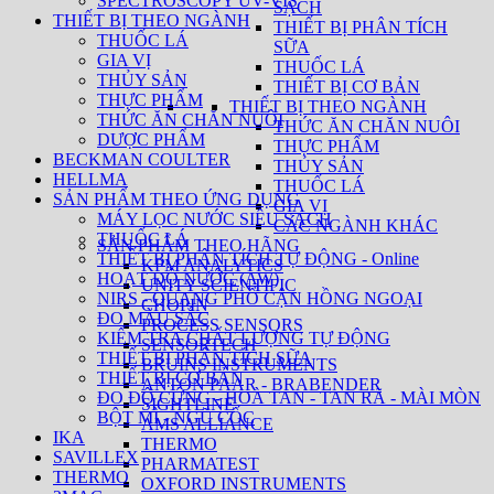
SPECTROSCOPY UV-VIS
SẠCH
THIẾT BỊ THEO NGÀNH
THIẾT BỊ PHÂN TÍCH
THUỐC LÁ
SỮA
GIA VỊ
THUỐC LÁ
THỦY SẢN
THIẾT BỊ CƠ BẢN
THỰC PHẨM
THIẾT BỊ THEO NGÀNH
THỨC ĂN CHĂN NUÔI
THỨC ĂN CHĂN NUÔI
DƯỢC PHẨM
THỰC PHẨM
BECKMAN COULTER
THỦY SẢN
HELLMA
THUỐC LÁ
SẢN PHẨM THEO ỨNG DỤNG
GIA VỊ
MÁY LỌC NƯỚC SIÊU SẠCH
CÁC NGÀNH KHÁC
THUỐC LÁ
SẢN PHẨM THEO HÃNG
THIẾT BỊ PHÂN TÍCH TỰ ĐỘNG - Online
KPM ANALYTICS
HOẠT ĐỘ NƯỚC (AW)
UNITY SCIENTIFIC
NIRS - QUANG PHỔ CẬN HỒNG NGOẠI
CHOPIN
ĐO MÀU SẮC
PROCESS SENSORS
KIỂM TRA CHẤT LƯỢNG TỰ ĐỘNG
SENSORTECH
THIẾT BỊ PHÂN TÍCH SỮA
BRUINS INSTRUMENTS
THIẾT BỊ CƠ BẢN
ANTON PAAR - BRABENDER
ĐO ĐỘ CỨNG - HOÀ TAN - TAN RÃ - MÀI MÒN
SIGHTLINE
BỘT MÌ - NGŨ CỐC
AMS ALLIANCE
IKA
THERMO
SAVILLEX
PHARMATEST
THERMO
OXFORD INSTRUMENTS