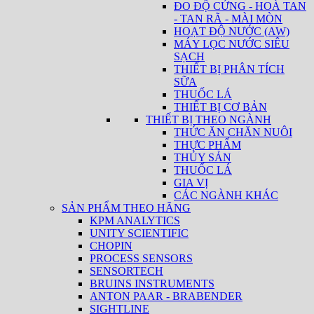
ĐO ĐỘ CỨNG - HOÀ TAN
- TAN RÃ - MÀI MÒN
HOẠT ĐỘ NƯỚC (AW)
MÁY LỌC NƯỚC SIÊU
SẠCH
THIẾT BỊ PHÂN TÍCH
SỮA
THUỐC LÁ
THIẾT BỊ CƠ BẢN
THIẾT BỊ THEO NGÀNH
THỨC ĂN CHĂN NUÔI
THỰC PHẨM
THỦY SẢN
THUỐC LÁ
GIA VỊ
CÁC NGÀNH KHÁC
SẢN PHẨM THEO HÃNG
KPM ANALYTICS
UNITY SCIENTIFIC
CHOPIN
PROCESS SENSORS
SENSORTECH
BRUINS INSTRUMENTS
ANTON PAAR - BRABENDER
SIGHTLINE