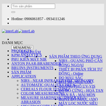
Bỏ
Tìm
qua
kiếm:
nội
dung
Hotline: 0906061857 - 0934111246
DANH MỤC
MENU
MENU
PRODUCTS
SẢN PHẨM
KPM ANALYTICS
SẢN PHẨM THEO ỨNG DỤNG
PHỤ KIỆN MÁY NIR
NIRS - QUANG PHỔ CẬN
ANTON PAAR-BRABENDER
HỒNG NGOẠI
BRUINS INSTRUMENTS
THIẾT BỊ PHÂN TÍCH TỰ
SẢN PHẨM
ĐỘNG - Online
APPLICATION
ĐO MÀU SẮC
NIRS - NEAR INFRARED SPECTROSCOPY
BỘT MÌ - NGŨ CỐC
AUTOMATIC QUALITY CHECK
QUANG PHỔ UV-VIS
CEREALS FLOUR TESTING
ĐO ĐỘ CỨNG - HOÀ TAN
COLOR MEASUREMENT
- TAN RÃ - MÀI MÒN
MEASURE HARDNESS - DISSOLVE -
HOẠT ĐỘ NƯỚC (AW)
ABRASION
MÁY LỌC NƯỚC SIÊU