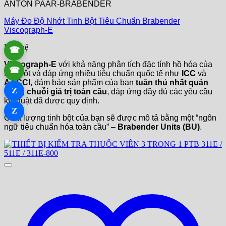
ANTON PAAR-BRABENDER
Máy Đo Độ Nhớt Tinh Bột Tiêu Chuẩn Brabender
Viscograph-E
Liên hệ
☎
Viscograph-E
với khả năng phân tích đặc tính hồ hóa của
☎
tinh bột và đáp ứng nhiều tiêu chuẩn quốc tế như
ICC
và
AACCI
, đảm bảo sản phẩm của bạn
tuân thủ nhất quán
Z
trong chuỗi giá trị toàn cầu
, đáp ứng đầy đủ các yêu cầu
kỹ thuật đã được quy định.
Z
Chất lượng tinh bột của bạn sẽ được mô tả bằng một “ngôn
ngữ tiêu chuẩn hóa toàn cầu” –
Brabender Units (BU)
.