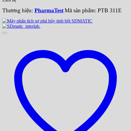
Thương hiệu:
PharmaTest
Mã sản phẩm: PTB 311E