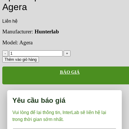
Agera
Liên hệ
Manufacturer:
Hunterlab
Model: Agera
Spectrophotometer
Hunterlab
Thêm vào giỏ hàng
Agera
số
BÁO GIÁ
lượng
Yêu cầu báo giá
Vui lòng để lại thông tin, InterLab sẽ liên hệ lại
trong thời gian sớm nhất.