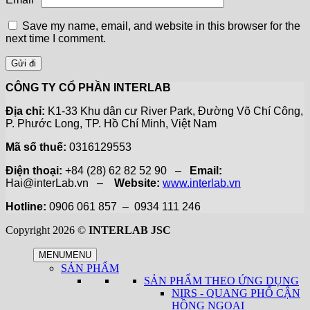
Save my name, email, and website in this browser for the
next time I comment.
CÔNG TY CỔ PHẦN INTERLAB
Địa chỉ:
K1-33 Khu dân cư River Park, Đường Võ Chí Công,
P. Phước Long, TP. Hồ Chí Minh, Việt Nam
Mã số thuế:
0316129553
Điện thoại:
+84 (28) 62 82 52 90 –
Email:
Hai@interLab.vn –
Website:
www.interlab.vn
Hotline:
0906 061 857 – 0934 111 246
Copyright 2026 ©
INTERLAB JSC
MENU
MENU
SẢN PHẨM
SẢN PHẨM THEO ỨNG DỤNG
NIRS - QUANG PHỔ CẬN
HỒNG NGOẠI