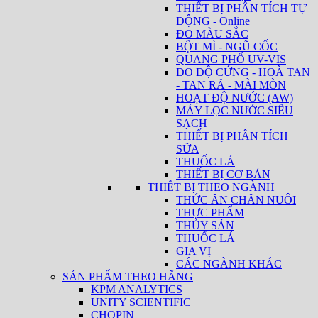
THIẾT BỊ PHÂN TÍCH TỰ
ĐỘNG - Online
ĐO MÀU SẮC
BỘT MÌ - NGŨ CỐC
QUANG PHỔ UV-VIS
ĐO ĐỘ CỨNG - HOÀ TAN
- TAN RÃ - MÀI MÒN
HOẠT ĐỘ NƯỚC (AW)
MÁY LỌC NƯỚC SIÊU
SẠCH
THIẾT BỊ PHÂN TÍCH
SỮA
THUỐC LÁ
THIẾT BỊ CƠ BẢN
THIẾT BỊ THEO NGÀNH
THỨC ĂN CHĂN NUÔI
THỰC PHẨM
THỦY SẢN
THUỐC LÁ
GIA VỊ
CÁC NGÀNH KHÁC
SẢN PHẨM THEO HÃNG
KPM ANALYTICS
UNITY SCIENTIFIC
CHOPIN