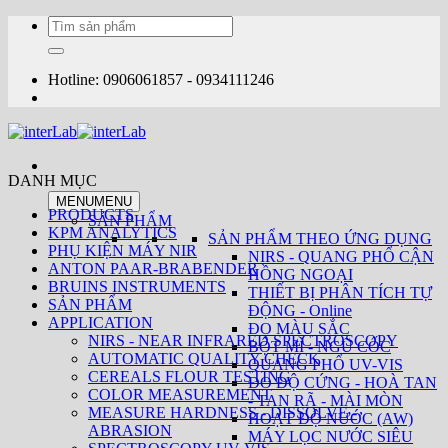
Bỏ
Tìm
qua
kiếm:
nội
dung
Hotline: 0906061857 - 0934111246
DANH MỤC
MENU
MENU
PRODUCTS
SẢN PHẨM
KPM ANALYTICS
SẢN PHẨM THEO ỨNG DỤNG
PHỤ KIỆN MÁY NIR
NIRS - QUANG PHỔ CẬN
ANTON PAAR-BRABENDER
HỒNG NGOẠI
BRUINS INSTRUMENTS
THIẾT BỊ PHÂN TÍCH TỰ
SẢN PHẨM
ĐỘNG - Online
APPLICATION
ĐO MÀU SẮC
NIRS - NEAR INFRARED SPECTROSCOPY
BỘT MÌ - NGŨ CỐC
AUTOMATIC QUALITY CHECK
QUANG PHỔ UV-VIS
CEREALS FLOUR TESTING
ĐO ĐỘ CỨNG - HOÀ TAN
COLOR MEASUREMENT
- TAN RÃ - MÀI MÒN
MEASURE HARDNESS - DISSOLVE -
HOẠT ĐỘ NƯỚC (AW)
ABRASION
MÁY LỌC NƯỚC SIÊU