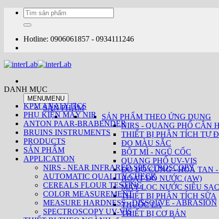
Bỏ
Tìm
qua
kiếm:
nội
dung
Hotline: 0906061857 - 0934111246
DANH MỤC
MENU
MENU
KPM ANALYTICS
SẢN PHẨM
PHỤ KIỆN MÁY NIR
SẢN PHẨM THEO ỨNG DỤNG
ANTON PAAR-BRABENDER
NIRS - QUANG PHỔ CẬN 
BRUINS INSTRUMENTS
THIẾT BỊ PHÂN TÍCH TỰ Đ
PRODUCTS
ĐO MÀU SẮC
SẢN PHẨM
BỘT MÌ - NGŨ CỐC
APPLICATION
QUANG PHỔ UV-VIS
NIRS - NEAR INFRARED SPECTROSCOPY
ĐO ĐỘ CỨNG - HOÀ TAN -
AUTOMATIC QUALITY CHECK
HOẠT ĐỘ NƯỚC (AW)
CEREALS FLOUR TESTING
MÁY LỌC NƯỚC SIÊU SẠ
COLOR MEASUREMENT
THIẾT BỊ PHÂN TÍCH SỮA
MEASURE HARDNESS - DISSOLVE - ABRASION
THUỐC LÁ
SPECTROSCOPY UV-VIS
THIẾT BỊ CƠ BẢN