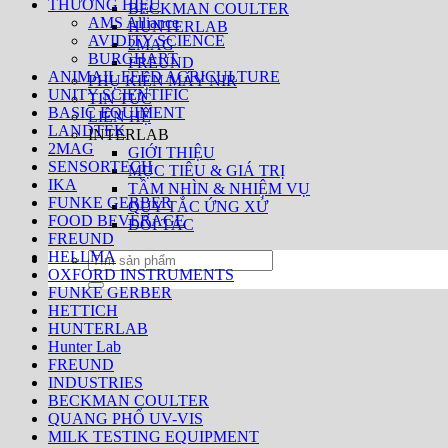
THƯƠNG HIỆU
BECKMAN COULTER
AMS Alliance
HUNTERLAB
AVIDITY SCIENCE
2MAG
BURGHART
FREUND
ANIMAIL FEED AGRICULTURE
PHỤ KIỆN MÁY NIR
UNITY SCIENTIFIC
TIN TỨC
BASIC EQUIMENT
LIÊN HỆ
LANDTEK
INTERLAB
2MAG
GIỚI THIỆU
SENSORTECH
MỤC TIÊU & GIÁ TRỊ
IKA
TẦM NHÌN & NHIỆM VỤ
FUNKE GERBER
QUY TẮC ỨNG XỬ
FOOD BEVERAGE
ĐỐI TÁC
FREUND
HELLMA
Tìm
OXFORD INSTRUMENTS
kiếm:
FUNKE GERBER
HETTICH
HUNTERLAB
Hunter Lab
FREUND
INDUSTRIES
BECKMAN COULTER
QUANG PHỔ UV-VIS
MILK TESTING EQUIPMENT