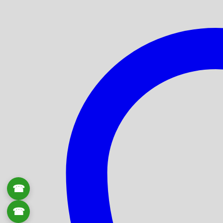
☎
0906 061 857
☎
0934 111 246