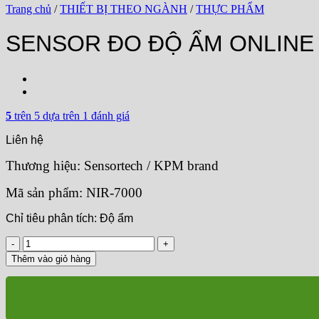
Trang chủ
/
THIẾT BỊ THEO NGÀNH
/
THỰC PHẨM
SENSOR ĐO ĐỘ ẨM ONLINE 
5
trên 5 dựa trên
1
đánh giá
Liên hệ
Thương hiệu: Sensortech / KPM brand
Mã sản phẩm: NIR-7000
Chỉ tiêu phân tích: Độ ẩm
SENSOR
ĐO
Thêm vào giỏ hàng
ĐỘ
ẨM
ONLINE
NIR-
7000