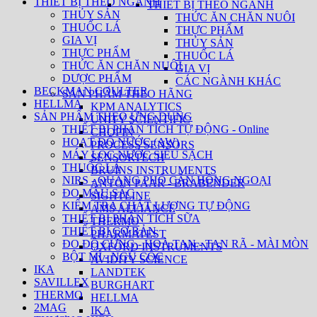
THIẾT BỊ THEO NGÀNH
THIẾT BỊ THEO NGÀNH
THỦY SẢN
THỨC ĂN CHĂN NUÔI
THUỐC LÁ
THỰC PHẨM
GIA VỊ
THỦY SẢN
THỰC PHẨM
THUỐC LÁ
THỨC ĂN CHĂN NUÔI
GIA VỊ
DƯỢC PHẨM
CÁC NGÀNH KHÁC
BECKMAN COULTER
SẢN PHẨM THEO HÃNG
HELLMA
KPM ANALYTICS
SẢN PHẨM THEO ỨNG DỤNG
UNITY SCIENTIFIC
THIẾT BỊ PHÂN TÍCH TỰ ĐỘNG - Online
CHOPIN
HOẠT ĐỘ NƯỚC (AW)
PROCESS SENSORS
MÁY LỌC NƯỚC SIÊU SẠCH
SENSORTECH
THUỐC LÁ
BRUINS INSTRUMENTS
NIRS - QUANG PHỔ CẬN HỒNG NGOẠI
ANTON PAAR - BRABENDER
ĐO MÀU SẮC
SIGHTLINE
KIỂM TRA CHẤT LƯỢNG TỰ ĐỘNG
AMS ALLIANCE
THIẾT BỊ PHÂN TÍCH SỮA
THERMO
THIẾT BỊ CƠ BẢN
PHARMATEST
ĐO ĐỘ CỨNG - HOÀ TAN - TAN RÃ - MÀI MÒN
OXFORD INSTRUMENTS
BỘT MÌ - NGŨ CỐC
AVIDITY SCIENCE
IKA
LANDTEK
SAVILLEX
BURGHART
THERMO
HELLMA
2MAG
IKA