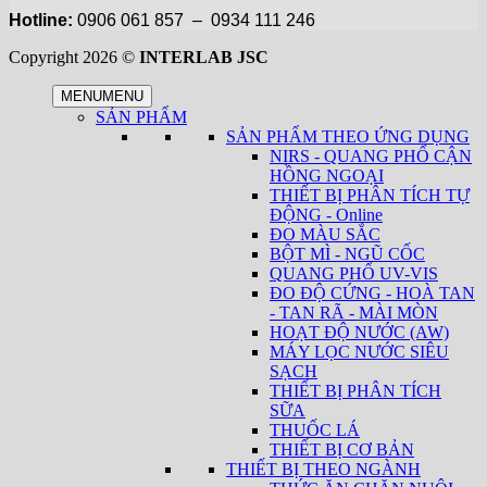
Hotline:
0906 061 857 – 0934 111 246
Copyright 2026 ©
INTERLAB JSC
MENU
MENU
SẢN PHẨM
SẢN PHẨM THEO ỨNG DỤNG
NIRS - QUANG PHỔ CẬN
HỒNG NGOẠI
THIẾT BỊ PHÂN TÍCH TỰ
ĐỘNG - Online
ĐO MÀU SẮC
BỘT MÌ - NGŨ CỐC
QUANG PHỔ UV-VIS
ĐO ĐỘ CỨNG - HOÀ TAN
- TAN RÃ - MÀI MÒN
HOẠT ĐỘ NƯỚC (AW)
MÁY LỌC NƯỚC SIÊU
SẠCH
THIẾT BỊ PHÂN TÍCH
SỮA
THUỐC LÁ
THIẾT BỊ CƠ BẢN
THIẾT BỊ THEO NGÀNH