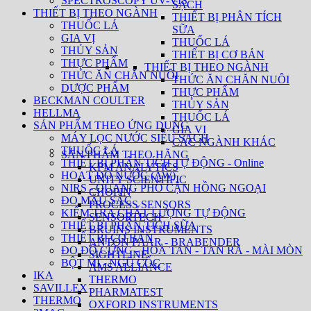
SPECTROSCOPY UV-VIS
SẠCH
THIẾT BỊ THEO NGÀNH
THIẾT BỊ PHÂN TÍCH
THUỐC LÁ
SỮA
GIA VỊ
THUỐC LÁ
THỦY SẢN
THIẾT BỊ CƠ BẢN
THỰC PHẨM
THIẾT BỊ THEO NGÀNH
THỨC ĂN CHĂN NUÔI
THỨC ĂN CHĂN NUÔI
DƯỢC PHẨM
THỰC PHẨM
BECKMAN COULTER
THỦY SẢN
HELLMA
THUỐC LÁ
SẢN PHẨM THEO ỨNG DỤNG
GIA VỊ
MÁY LỌC NƯỚC SIÊU SẠCH
CÁC NGÀNH KHÁC
THUỐC LÁ
SẢN PHẨM THEO HÃNG
THIẾT BỊ PHÂN TÍCH TỰ ĐỘNG - Online
KPM ANALYTICS
HOẠT ĐỘ NƯỚC (AW)
UNITY SCIENTIFIC
NIRS - QUANG PHỔ CẬN HỒNG NGOẠI
CHOPIN
ĐO MÀU SẮC
PROCESS SENSORS
KIỂM TRA CHẤT LƯỢNG TỰ ĐỘNG
SENSORTECH
THIẾT BỊ PHÂN TÍCH SỮA
BRUINS INSTRUMENTS
THIẾT BỊ CƠ BẢN
ANTON PAAR - BRABENDER
ĐO ĐỘ CỨNG - HOÀ TAN - TAN RÃ - MÀI MÒN
SIGHTLINE
BỘT MÌ - NGŨ CỐC
AMS ALLIANCE
IKA
THERMO
SAVILLEX
PHARMATEST
THERMO
OXFORD INSTRUMENTS