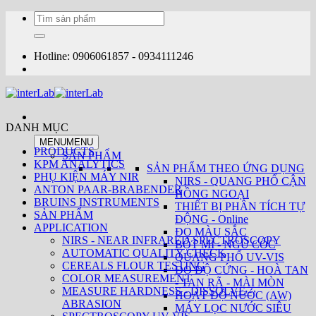
Bỏ
Tìm
qua
kiếm:
nội
dung
Hotline: 0906061857 - 0934111246
DANH MỤC
MENU
MENU
PRODUCTS
SẢN PHẨM
KPM ANALYTICS
SẢN PHẨM THEO ỨNG DỤNG
PHỤ KIỆN MÁY NIR
NIRS - QUANG PHỔ CẬN
ANTON PAAR-BRABENDER
HỒNG NGOẠI
BRUINS INSTRUMENTS
THIẾT BỊ PHÂN TÍCH TỰ
SẢN PHẨM
ĐỘNG - Online
APPLICATION
ĐO MÀU SẮC
NIRS - NEAR INFRARED SPECTROSCOPY
BỘT MÌ - NGŨ CỐC
AUTOMATIC QUALITY CHECK
QUANG PHỔ UV-VIS
CEREALS FLOUR TESTING
ĐO ĐỘ CỨNG - HOÀ TAN
COLOR MEASUREMENT
- TAN RÃ - MÀI MÒN
MEASURE HARDNESS - DISSOLVE -
HOẠT ĐỘ NƯỚC (AW)
ABRASION
MÁY LỌC NƯỚC SIÊU