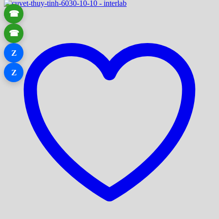
☎
☎
Z
Z