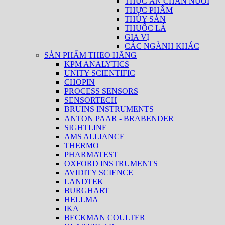
THỨC ĂN CHĂN NUÔI
THỰC PHẨM
THỦY SẢN
THUỐC LÁ
GIA VỊ
CÁC NGÀNH KHÁC
SẢN PHẨM THEO HÃNG
KPM ANALYTICS
UNITY SCIENTIFIC
CHOPIN
PROCESS SENSORS
SENSORTECH
BRUINS INSTRUMENTS
ANTON PAAR - BRABENDER
SIGHTLINE
AMS ALLIANCE
THERMO
PHARMATEST
OXFORD INSTRUMENTS
AVIDITY SCIENCE
LANDTEK
BURGHART
HELLMA
IKA
BECKMAN COULTER