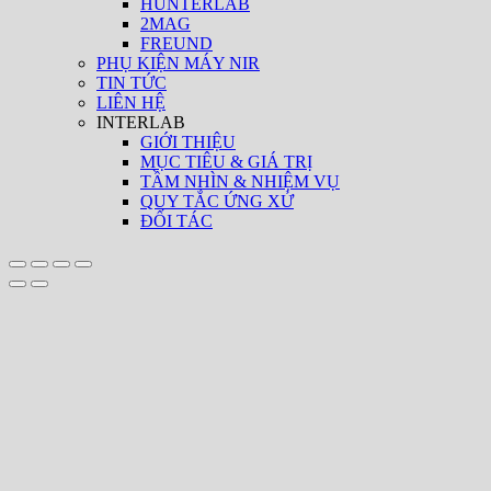
HUNTERLAB
2MAG
FREUND
PHỤ KIỆN MÁY NIR
TIN TỨC
LIÊN HỆ
INTERLAB
GIỚI THIỆU
MỤC TIÊU & GIÁ TRỊ
TẦM NHÌN & NHIỆM VỤ
QUY TẮC ỨNG XỬ
ĐỐI TÁC