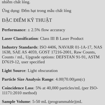
nhiễm chất lỏng.
Ứng dụng: Đếm hạt trong mẫu chất lỏng
ĐẶC ĐIỂM KỸ THUẬT
Performance
: ± 2.5% flow accuracy
Laser Classification
: Class III B Laser Product
Industry Standards
: ISO 4406, NAVAIR 01-1A-17, NAS
1638, SAE AS 4059, GOST 17216-2001, Raw Counts,
Counts / mL, Upgrade options: DEFSTAN 91-91, ASTM
D7619-12, user specified
Light Source
: Light obscuration
Particle Size Analysis Range
: 4.00|70.00|µm(c)
Coincidence Loss
: 5% at 40,000 particles/mL (per ISO-
11171:2010 method)
Sample Volume
: 5-50 mL (programmable)|mL