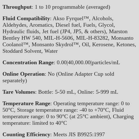
Throughput
: 1 to 10 programmable (averaged)
Fluid Compatibility
: Akso Fyrquel™, Alcohols,
Aldehydes, Aromatics, Diesel fuel, Fuels, Glycol,
Hydraulic fluids, Jet fuel (JP4, JP5, & others), Marston
Bentley HW 540, MIL-H-5606, MIL-H-83282, Monsanto
Coolanol™, Monsanto Skydrol™, Oil, Kerosene, Ketones,
Stoddard Solvent, Water
Concentration Range
: 0.00|40,000.00|particles/mL
Online Operation
: No (Online Adapter Cup sold
separately)
Tare Volumes
: Bottle: 5-50 mL, Online: 5-999 mL
Temperature Range
: Operating temperature range: 0 to
50°C, Storage temperature range: -40 to +70°C, Fluid
temperature range: 0 to 90°C (at 25°C ambient), Charging
temperature: limited to 40°C
Counting Efficiency
: Meets JIS B9925:1997